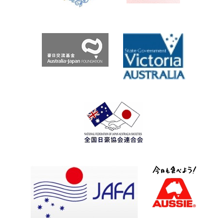
再
現
す
る？