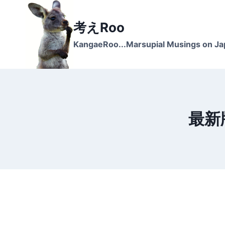
Skip
to
考えRoo
content
KangaeRoo...Marsupial Musings on J
最新