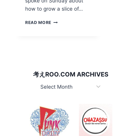
spoke on Sunday about
how to grow a slice of…
ど
READ MORE
う
や
っ
て
オ
ー
ス
ト
考えROO.COM ARCHIVES
ラ
リ
考
ア
え
の
Roo.com
一
Archives
部
を
東
京
で