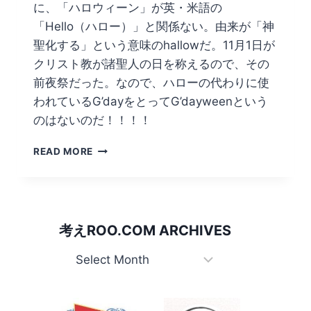
に、「ハロウィーン」が英・米語の
「Hello（ハロー）」と関係ない。由来が「神
聖化する」という意味のhallowだ。11月1日が
クリスト教が諸聖人の日を称えるので、その
前夜祭だった。なので、ハローの代わりに使
われているG’dayをとってG’dayweenという
のはないのだ！！！！
DOES
READ MORE
AUSTRALIA
CELEBRATE
‘G’DAYWEEN’
INSTEAD
OF
考えROO.COM ARCHIVES
HALLOWEEN?
考
え
Roo.com