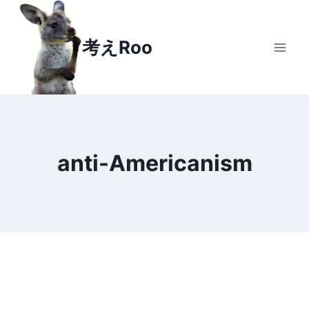
Skip
to
考えRoo
content
anti-Americanism