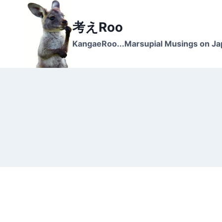
Skip
to
考えRoo
content
KangaeRoo...Marsupial Musings on J