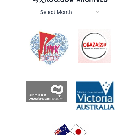
考
え
Roo.com
Archives