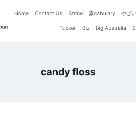
Home
Contact Us
Strine
豪cabulary
やば
apan
Tucker
Biz
Big Australia
S
candy floss