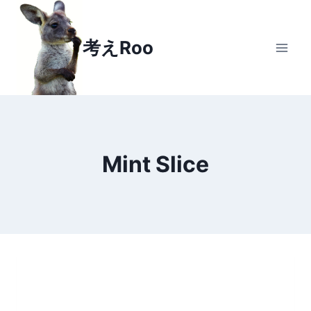
Skip
to
考えRoo
content
Mint Slice