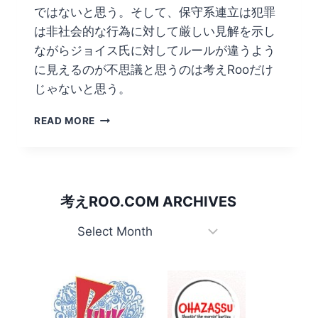
ではないと思う。そして、保守系連立は犯罪
は非社会的な行為に対して厳しい見解を示し
ながらジョイス氏に対してルールが違うよう
に見えるのが不思議と思うのは考えRooだけ
じゃないと思う。
情
READ MORE
け
ね
～！
豪
州
考えROO.COM ARCHIVES
元
副
考
首
え
相
Roo.com
ボ
ロ
Archives
ボ
ロ