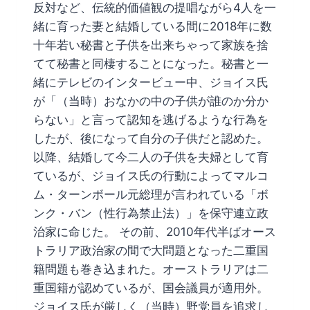
反対など、伝統的価値観の提唱ながら4人を一
緒に育った妻と結婚している間に2018年に数
十年若い秘書と子供を出来ちゃって家族を捨
てて秘書と同棲することになった。秘書と一
緒にテレビのインタービュー中、ジョイス氏
が「（当時）おなかの中の子供が誰のか分か
らない」と言って認知を逃げるような行為を
したが、後になって自分の子供だと認めた。
以降、結婚して今二人の子供を夫婦として育
ているが、ジョイス氏の行動によってマルコ
ム・ターンボール元総理が言われている「ボ
ンク・バン（性行為禁止法）」を保守連立政
治家に命じた。 その前、2010年代半ばオース
トラリア政治家の間で大問題となった二重国
籍問題も巻き込まれた。オーストラリアは二
重国籍が認めているが、国会議員が適用外。
ジョイス氏が厳しく（当時）野党員を追求し