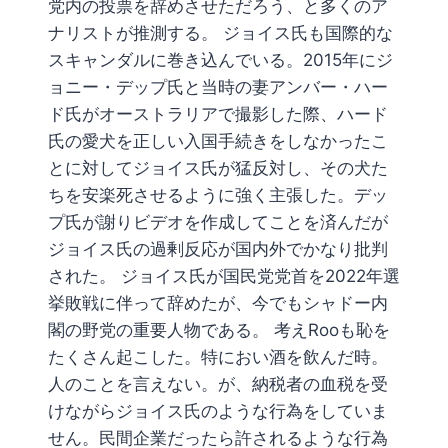
党内の投票を辞めさせただろう、と多くのア
ナリストが推測する。 ジョイス氏も国際的な
スキャンダルに巻き込んでいる。2015年にジ
ョニー・デップ氏と当時の妻アンバー・ハー
ド氏がオーストラリアで撮影した際、ハード
氏の愛犬を正しい入国手続きをしなかったこ
とに対してジョイス氏が猛反対し、その犬た
ちを安楽死させるように強く主張した。デッ
プ氏が謝りビデオを作成してことを済んだが
ジョイス氏の過剰反応が国内外でかなり批判
された。 ジョイス氏が国民党党首を2022年選
挙敗戦に伴って辞めたが、今でもシャドー内
閣の野党の重要人物である。 考えRooも恥を
たくさん起こした。特におい酒を飲んだ時。
人のことを言えない。が、納税者の血税を受
けながらジョイス氏のような行為をしていま
せん。民間企業だったら許されるような行為