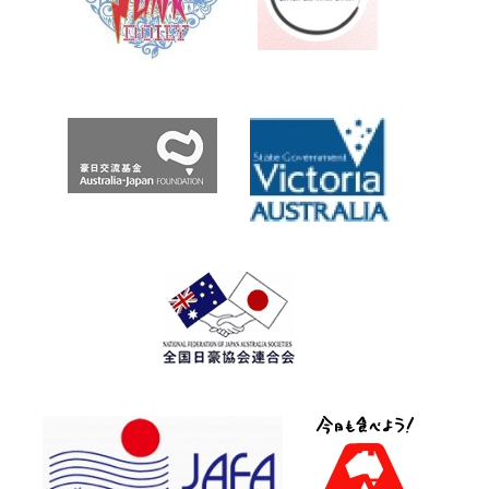
バ
ー
ナ
ビ
ー
が
地
面
で
泥
酔、
卑
語
を
叫
ぶ