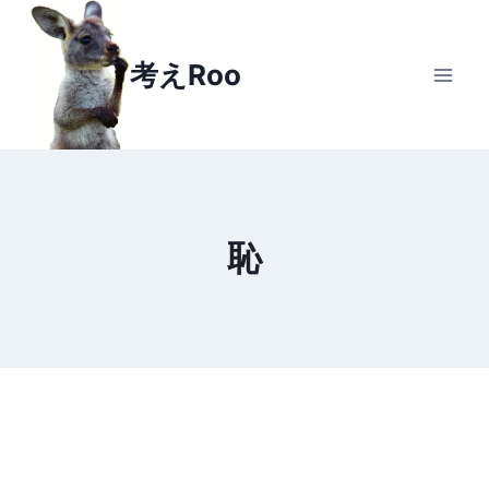
Skip
to
考えRoo
content
恥