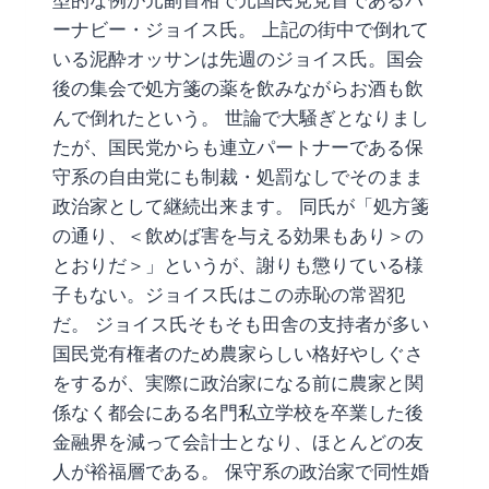
ーナビー・ジョイス氏。 上記の街中で倒れて
いる泥酔オッサンは先週のジョイス氏。国会
後の集会で処方箋の薬を飲みながらお酒も飲
んで倒れたという。 世論で大騒ぎとなりまし
たが、国民党からも連立パートナーである保
守系の自由党にも制裁・処罰なしでそのまま
政治家として継続出来ます。 同氏が「処方箋
の通り、＜飲めば害を与える効果もあり＞の
とおりだ＞」というが、謝りも懲りている様
子もない。ジョイス氏はこの赤恥の常習犯
だ。 ジョイス氏そもそも田舎の支持者が多い
国民党有権者のため農家らしい格好やしぐさ
をするが、実際に政治家になる前に農家と関
係なく都会にある名門私立学校を卒業した後
金融界を減って会計士となり、ほとんどの友
人が裕福層である。 保守系の政治家で同性婚