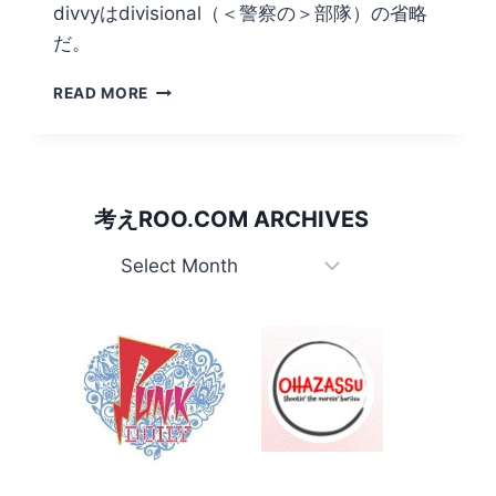
divvyはdivisional（＜警察の＞部隊）の省略
だ。
豪
READ MORE
キ
ャ
ブ
ラ
リ
考えROO.COM ARCHIVES
ー：
DIVVY
考
VAN
え
Roo.com
Archives