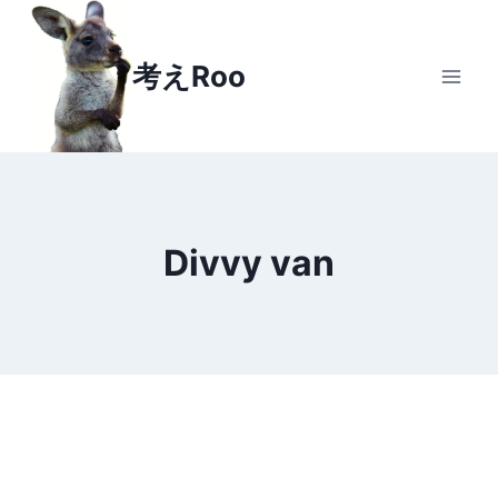
Skip
to
考えRoo
content
Divvy van