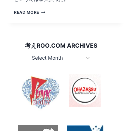
豪
READ MORE
キ
ャ
ブ
ラ
リ
考えROO.COM ARCHIVES
ー：
CLOBBER
考
え
Roo.com
Archives