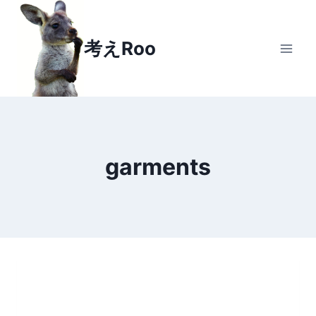
Skip
to
考えRoo
content
garments