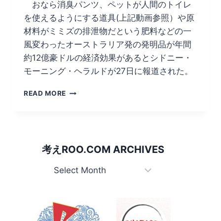
おなら消臭パンツ、ペットが人間のトイレ
を使えるようにする道具(上記動画参照）や原
材料がミミズの排泄物だという肥料などの一
風変わったオーストラリア発の発明品が年間
約12億豪ドルの経済効果があるとシドニー・
モーニング・ヘラルドが27日に報道された。
オ
READ MORE
ー
ジ
ー
発
の
考えROO.COM ARCHIVES
珍
発
考
明
え
が
Roo.com
大
稼
Archives
ぎ