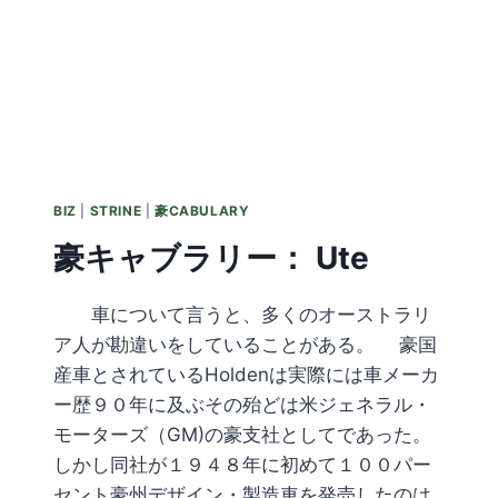
BIZ
|
STRINE
|
豪CABULARY
豪キャブラリー： Ute
車について言うと、多くのオーストラリ
ア人が勘違いをしていることがある。 豪国
産車とされているHoldenは実際には車メーカ
ー歴９０年に及ぶその殆どは米ジェネラル・
モーターズ（GM)の豪支社としてであった。
しかし同社が１９４８年に初めて１００パー
セント豪州デザイン・製造車を発売したのは