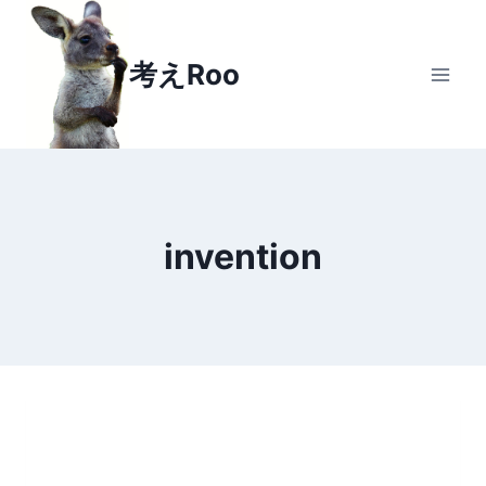
Skip
to
考えRoo
content
invention