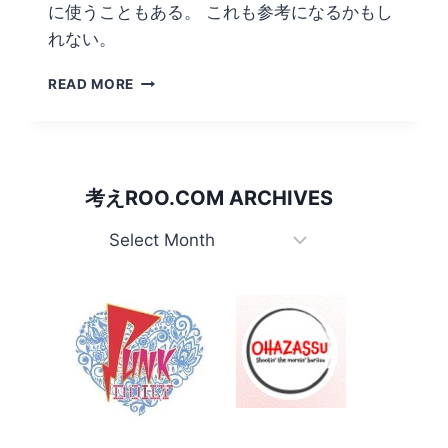
に使うこともある。 これも参考になるかもし
れない。
豪
READ MORE
キ
ャ
ブ
ラ
リ
考えROO.COM ARCHIVES
ー：
TRUE
考
BLUE
え
Roo.com
Archives