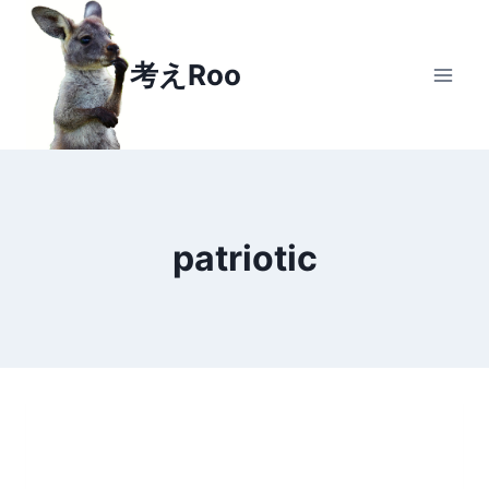
Skip
to
考えRoo
content
patriotic