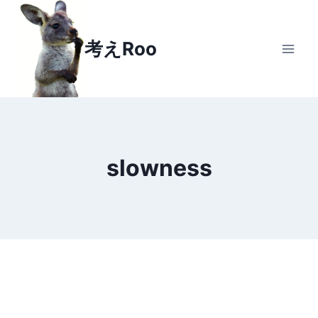
Skip
to
考えRoo
content
slowness