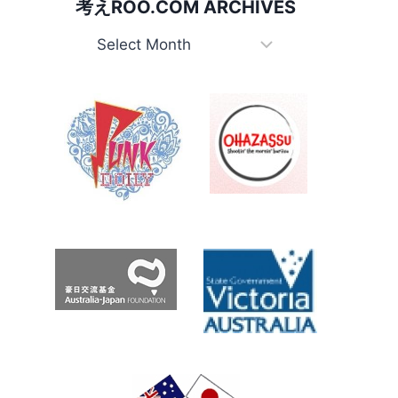
考えROO.COM ARCHIVES
る
人々
考
PEOPLE
え
WHO
Roo.com
BEND
BANANAS
Archives