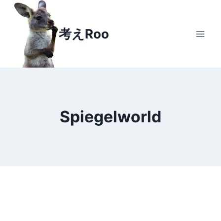
Skip
to
考えRoo
content
Spiegelworld