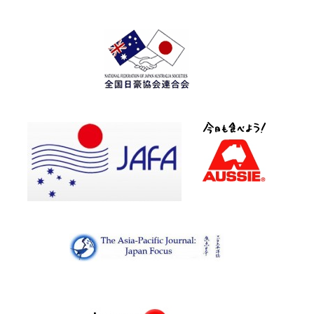
柔
軟
な
女
性？