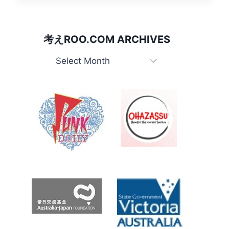
い
「EMPIRE」
の
考えROO.COM ARCHIVES
MISS
A
考
IN
え
A
Roo.com
BUBBLE
豪
Archives
姫
が
も
し
か
し
て
世
界
で
最
も