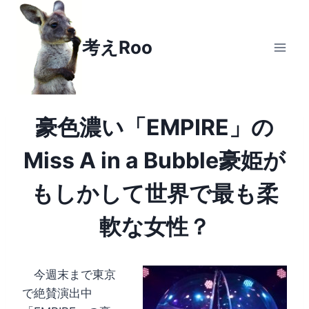
Skip to content
考えRoo
豪色濃い「EMPIRE」の
Miss A in a Bubble豪姫が
もしかして世界で最も柔
軟な女性？
今週末まで東京
で絶賛演出中