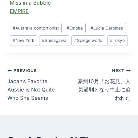
Miss in a Bubble
EMPIRE
Post Tags:
#
Australia contortionist
#
Empire
#
Lucia Carbines
#
New York
#
Shinagawa
#
Spiegelworld
#
Tokyo
Post navigation
PREVIOUS
NEXT
Japan’s Favorite
豪州10月「お花見」人
Aussie is Not Quite
気過剰となり中止に追
Who She Seems
われた