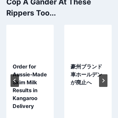
Cop A Gander At These
Rippers Too...
Order for
豪州ブランド
Aussie-Made
車ホールデン
Skim Milk
が廃止へ
Results in
Kangaroo
Delivery