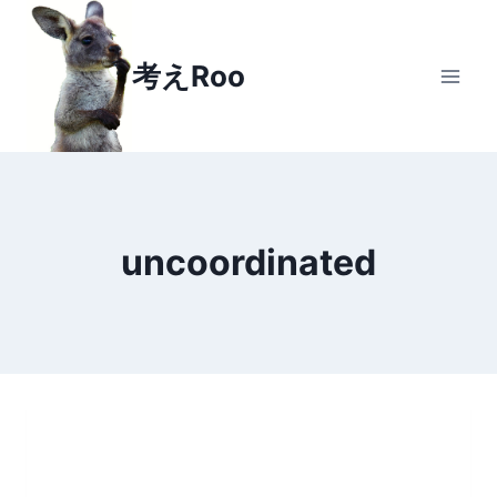
Skip
to
考えRoo
content
uncoordinated