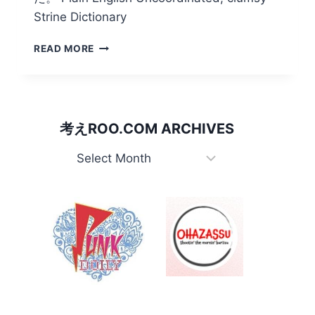
Strine Dictionary
UNCO/
READ MORE
不
器
用
考えROO.COM ARCHIVES
考
え
Roo.com
Archives