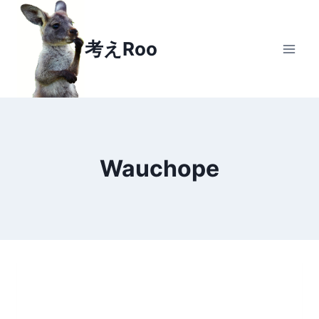
Skip
to
考えRoo
content
Wauchope