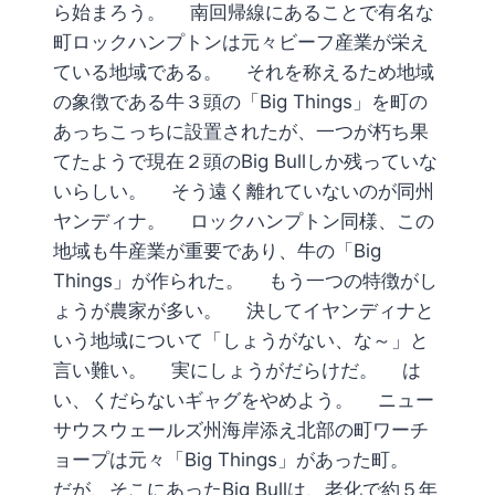
ら始まろう。 南回帰線にあることで有名な
町ロックハンプトンは元々ビーフ産業が栄え
ている地域である。 それを称えるため地域
の象徴である牛３頭の「Big Things」を町の
あっちこっちに設置されたが、一つが朽ち果
てたようで現在２頭のBig Bullしか残っていな
いらしい。 そう遠く離れていないのが同州
ヤンディナ。 ロックハンプトン同様、この
地域も牛産業が重要であり、牛の「Big
Things」が作られた。 もう一つの特徴がし
ょうが農家が多い。 決してイヤンディナと
いう地域について「しょうがない、な～」と
言い難い。 実にしょうがだらけだ。 は
い、くだらないギャグをやめよう。 ニュー
サウスウェールズ州海岸添え北部の町ワーチ
ョープは元々「Big Things」があった町。
だが、そこにあったBig Bullは、老化で約５年