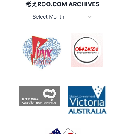
考えROO.COM ARCHIVES
関
係
考
の
え
BIG
Roo.com
THINGS
で
Archives
も
オ
ー
ス
ト
ラ
リ
ア
に
盛
ん