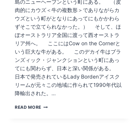
島のニューヘーブンという町にある。 （皮
肉的にカウズ＜牛の複数形＞でありながらカ
ウズという町がとなりにあってにもかかわら
ずそこで立てられなかった。） そして、ほ
ぼオーストラリア全国に渡って西オーストラ
リア州へ。 ここにはCow on the Cornerと
いう巨大な牛がある。 このデカイ牛はブラ
ンズィック・ジャンクションという町にあっ
てにも関わらず、日本と深い関係がある。
日本で発売されているLady Bordenアイスク
リームが元々この地域に作られて1990年代以
降輸出された。…
モ
READ MORE
ー、、
十
分
か？
牛