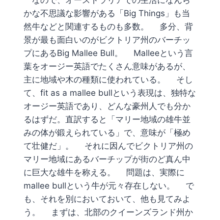
かな不思議な影響がある「Big Things」も当
然牛などと関連するものも多数。 多分、背
景が最も面白いのがビクトリア州のバーチッ
プにあるBig Mallee Bull。 Malleeという言
葉をオージー英語でたくさん意味があるが、
主に地域や木の種類に使われている。 そし
て、fit as a mallee bullという表現は、独特な
オージー英語であり、どんな豪州人でも分か
るはずだ。直訳すると「マリー地域の雄牛並
みの体が鍛えられている」で、意味が「極め
て壮健だ」。 それに因んでビクトリア州の
マリー地域にあるバーチップが街のど真ん中
に巨大な雄牛を称える。 問題は、実際に
mallee bullという牛が元々存在しない。 で
も、それを別においておいて、他も見てみよ
う。 まずは、北部のクイーンズランド州か