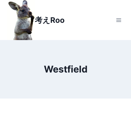
Skip
to
考えRoo
content
Westfield