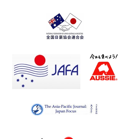
キ
ャ
ン
ペ
ー
ン
が
国
の
高
額
PR
に
赤
面
す
る