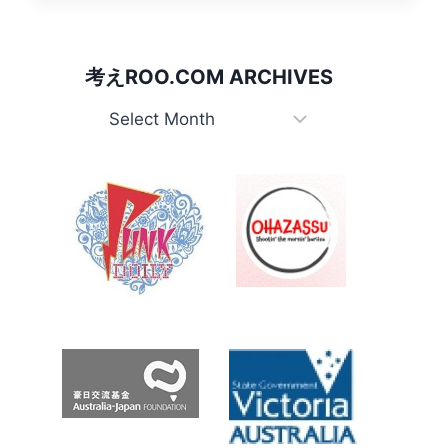
ル
ー、
イ
考えROO.COM ARCHIVES
ル
カ、
考
ク
え
ジ
Roo.com
ラ
な
Archives
ど
と
買
い
物
で
き
る
低
額
観
光