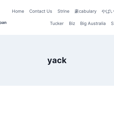
Home
Contact Us
Strine
豪cabulary
やば
apan
Tucker
Biz
Big Australia
S
yack