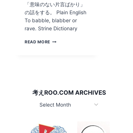
「意味のない片言ばかり」
の話をする。 Plain English
To babble, blabber or
rave. Strine Dictionary
YABBER,
READ MORE
YACK/
ベ
ラ
ベ
ラ
し
ゃ
べ
考えROO.COM ARCHIVES
る
考
え
Roo.com
Archives