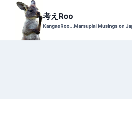
Skip
to
考えRoo
content
KangaeRoo...Marsupial Musings on J