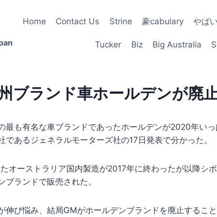
Home
Contact Us
Strine
豪cabulary
やば
apan
Tucker
Biz
Big Australia
S
州ブランド車ホールデンが廃
最も有名な車ブランドであったホールデンが2020年いっ
社であるジェネラルモーターズ社の17日発表で分かった。
ったオーストラリア国内製造が2017年に終わったが以降シ
ンブランドで販売された。
伸び悩み、結局GMがホールデンブランドを廃止すること