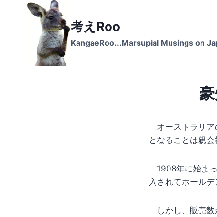
Skip
to
考えRoo
content
KangaeRoo...Marsupial Musings on J
豪
オーストラリアの
となることは親会
1908年に始ま
入されてホールデ
しかし、販売数が