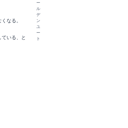
ー
ル
デ
なくなる。
ン
ユ
ー
している、と
ト