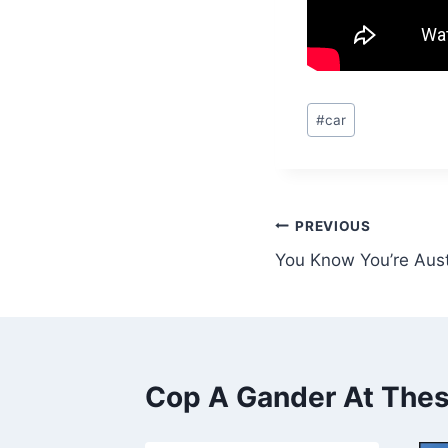
Post
#
car
Tags:
Post
PREVIOUS
You Know You’re Aust
navigation
Cop A Gander At These