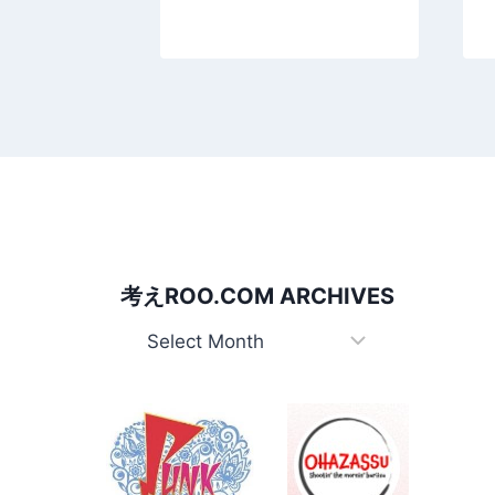
考えROO.COM ARCHIVES
考
え
Roo.com
Archives