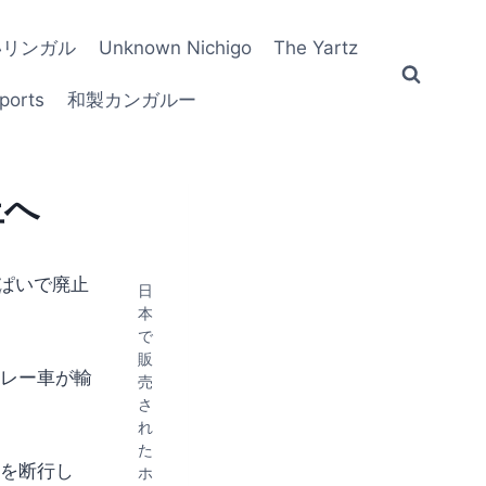
いリンガル
Unknown Nichigo
The Yartz
ports
和製カンガルー
止へ
ぱいで廃止
日
本
で
販
ボレー車が輸
売
さ
れ
た
を断行し
ホ