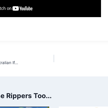
ralian If…
 Rippers Too...