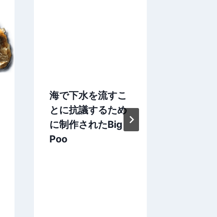
海で下水を流すこ
Harbor 
とに抗議するため
Coatha
に制作されたBig
Sydney
Poo
House
World 
List’s ‘
Great
Disapp
’