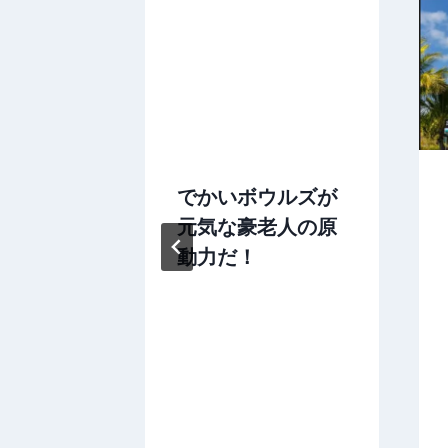
低映画か
でかいボウルズが
トへ
元気な豪老人の原
動力だ！