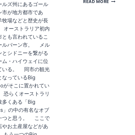
BIG
READ MORE
ールズ州にあるゴール
THINGS
ン市が地方都市であ
西
オ
羊牧場などと歴史が長
ー
 オーストラリア初内
ス
市とも言われているこ
ト
ールバーン市。 メル
ラ
リ
ンとシドニーを繋がる
ア
ーム・ハイウェイに位
州
ている。 同市の観光
編
なっているBig
inoがそこに置かれてい
 恐らくオーストラリ
多くある「Big
ngs」の中の有名なオブ
一つと思う。 ここで
店やお土産屋などがあ
 もう一つのBig