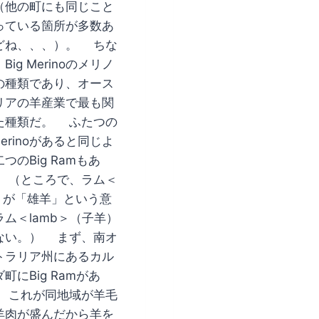
（他の町にも同じこと
っている箇所が多数あ
どね、、、）。 ちな
Big Merinoのメリノ
の種類であり、オース
リアの羊産業で最も関
た種類だ。 ふたつの
 Merinoがあると同じよ
つのBig Ramもあ
 （ところで、ラム＜
m＞が「雄羊」という意
ラム＜lamb＞（子羊）
ない。） まず、南オ
トラリア州にあるカル
町にBig Ramがあ
 これが同地域が羊毛
羊肉が盛んだから羊を