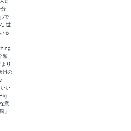
大好
十分
gsで
ん 世
いる
thing
魚介類
ee’より
る豪州の
e
もいい
ig
々な意
風」