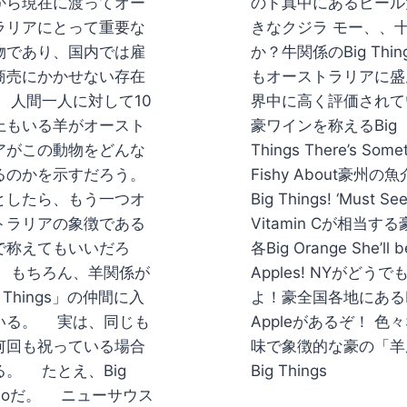
から現在に渡ってオー
のド真中にあるビール
ラリアにとって重要な
きなクジラ モー、、
物であり、国内では雇
か？牛関係のBig Thin
商売にかかせない存在
もオーストラリアに盛
 人間一人に対して10
界中に高く評価されて
上もいる羊がオースト
豪ワインを称えるBig
アがこの動物をどんな
Things There’s Some
るのかを示すだろう。
Fishy About豪州の
したら、もう一つオ
Big Things! ‘Must S
トラリアの象徴である
Vitamin Cが相当す
で称えてもいいだろ
各Big Orange She’ll b
 もちろん、羊関係が
Apples! NYがどうで
g Things」の仲間に入
よ！豪全国各地にあるB
いる。 実は、同じも
Appleがあるぞ！ 色
何回も祝っている場合
味で象徴的な豪の「羊
る。 たとえ、Big
Big Things
inoだ。 ニューサウス