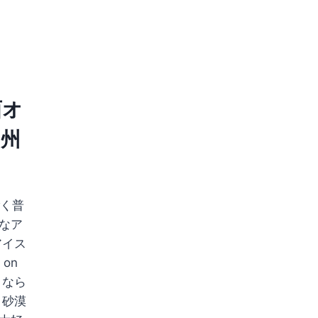
西オ
ア州
 ごく普
なア
アイス
on
カさなら
 砂漠