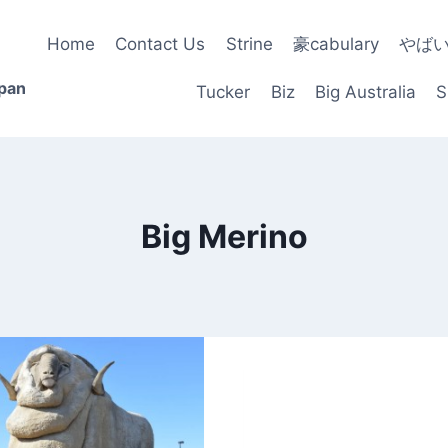
Home
Contact Us
Strine
豪cabulary
やば
apan
Tucker
Biz
Big Australia
S
Big Merino