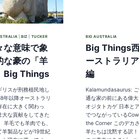
USTRALIA
|
BIZ
|
TUCKER
BIG AUSTRALIA
々な意味で象
Big Things
的な豪の「羊
ーストラリ
Big Things
編
リスが刑務植民地し
Kalamundasaurus:
788年以降オーストラリ
通な家の前にある偉大
存在に大きく関わっ
オジタトカゲ 日本と
壮大な貢献をしてきた
でつながっているCow 
 羊毛でも羊肉でも、
the Corner このデ
て羊製品などが19世紀
羊たちは沈黙する訳！