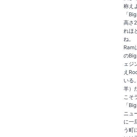
称え
「Bi
高さ
れほ
ね。
Ra
のBi
ェジ
えR
いる
羊）
こそ
「Bi
ニュ
に一
う町