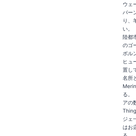
THE
ウェ
SHEEP’S
バー
BACK
り、
い。
陸都
のゴ
ボル
ヒュ
置し
名所と
Mer
る。
アの数
Thi
ジェ
はお
る。