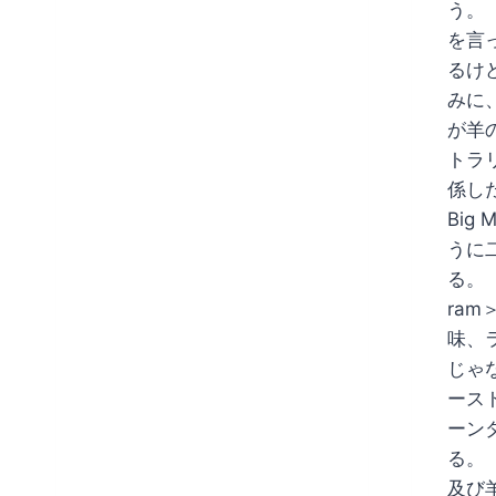
う。
を言
るけ
みに、
が羊
トラ
係し
Big
うに二
る。
ra
味、
じゃ
ース
ーンダ
る。
及び