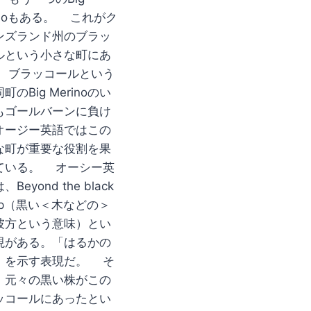
inoもある。 これがク
ンズランド州のブラッ
ルという小さな町にあ
 ブラッコールという
町のBig Merinoのい
もゴールバーンに負け
オージー英語ではこの
な町が重要な役割を果
ている。 オーシー英
Beyond the black
mp（黒い＜木などの＞
彼方という意味）とい
現がある。「はるかの
」を示す表現だ。 そ
、元々の黒い株がこの
ッコールにあったとい