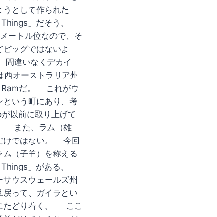
ようとして作られた
g Things」だそう。
2メートル位なので、そ
どビッグではないよ
 間違いなくデカイ
mは西オーストラリア州
g Ramだ。 これがウ
ンという町にあり、考
ooが以前に取り上げて
。 また、ラム（雄
だけではない。 今回
ラム（子羊）を称える
g Things」がある。
ーサウスウェールズ州
旦戻って、ガイラとい
にたどり着く。 ここ