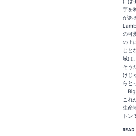
には
芋を称
があ
La
の可
の上
じと
域は
そう
けじ
らと
「Bi
これ
生産
トンで
READ