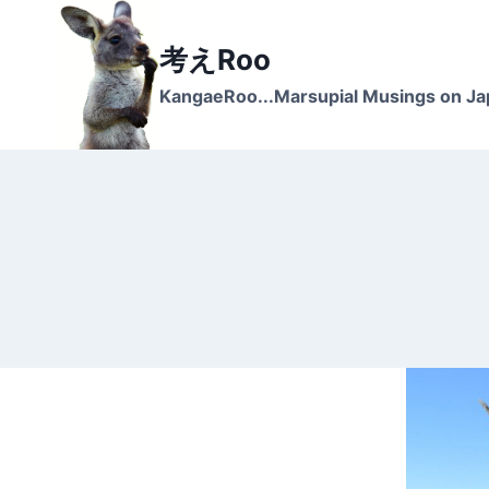
Skip
to
考えRoo
content
KangaeRoo...Marsupial Musings on J