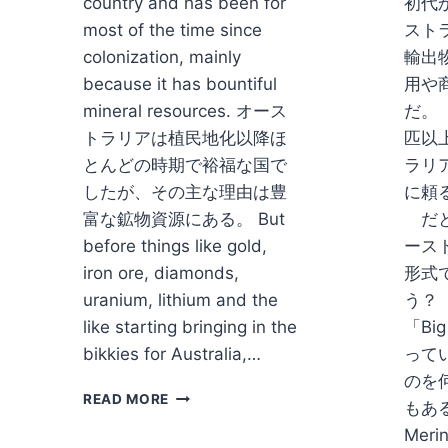
country and has been for
初代
most of the time since
スト
colonization, mainly
輸出
because it has bountiful
用や
mineral resources. オース
だ。
トラリアは植民地化以降ほ
匹以
とんどの時期で裕福な国で
ラリ
したが、その主な理由は豊
に頼
富な鉱物資源にある。 But
だと
before things like gold,
ース
iron ore, diamonds,
形式
uranium, lithium and the
う？
like starting bringing in the
「Bi
bikkies for Australia,…
って
のを
GOT
READ MORE
もあ
RICH
Mer
ON