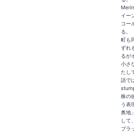
Mer
イー
コー
る。
町も同
ずれ
るが
小さ
たし
語では、
stu
株の
う表
奥地
して
ブラ