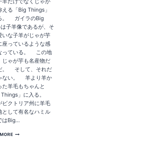
子羊だけでなくじゃが
える「Big Things」
る。 ガイラのBig
mbは子羊像であるが、そ
愛いな子羊がじゃが芋
に座っているような感
なっている。 この地
、じゃが芋も名産物だ
だ。 そして、それだ
ゃない。 羊より羊か
った羊毛もちゃんと
g Things」に入る。
がビクトリア州に羊毛
地として有名なハミル
はBig…
色々
 MORE
な