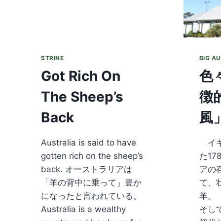
STRINE
BIG A
Got Rich On
色
The Sheep’s
徴
Back
風」
Australia is said to have
イギ
gotten rich on the sheep’s
た1
back. オーストラリアは
アの
「羊の背中に乗って」豊か
て、
になったと言われている。
羊。
Australia is a wealthy
そし