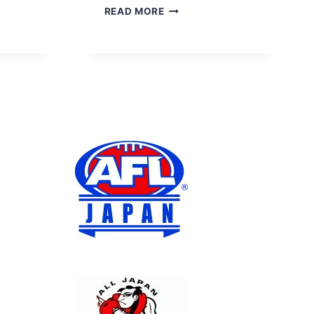
ち
READ MORE
ょ
っ
と
変
な
動
物
カ
モ、、、
ノ
ハ
シ