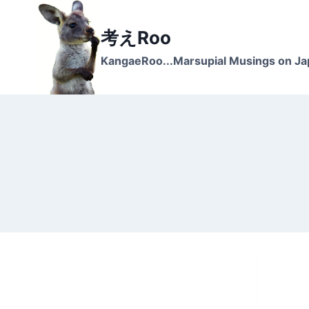
Skip
to
考えRoo
content
KangaeRoo...Marsupial Musings on J