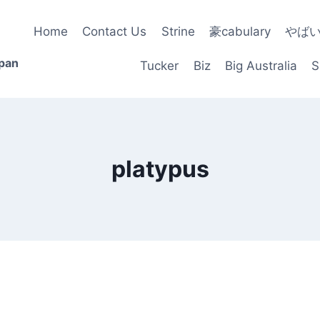
Home
Contact Us
Strine
豪cabulary
やば
apan
Tucker
Biz
Big Australia
S
platypus