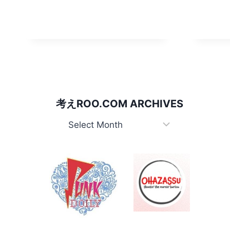
考えROO.COM ARCHIVES
考
え
Roo.com
Archives