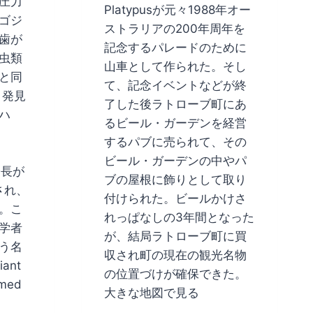
圧力
Platypusが元々1988年オー
ゴジ
ストラリアの200年周年を
歯が
記念するパレードのために
虫類
山車として作られた。そし
と同
て、記念イベントなどが終
く発見
了した後ラトローブ町にあ
ハ
るビール・ガーデンを経営
するパブに売られて、その
ビール・ガーデンの中やパ
。身長が
ブの屋根に飾りとして取り
され、
付けられた。ビールかけさ
。こ
れっぱなしの3年間となった
学者
が、結局ラトローブ町に買
う名
収され町の現在の観光名物
ant
の位置づけが確保できた。
amed
大きな地図で見る