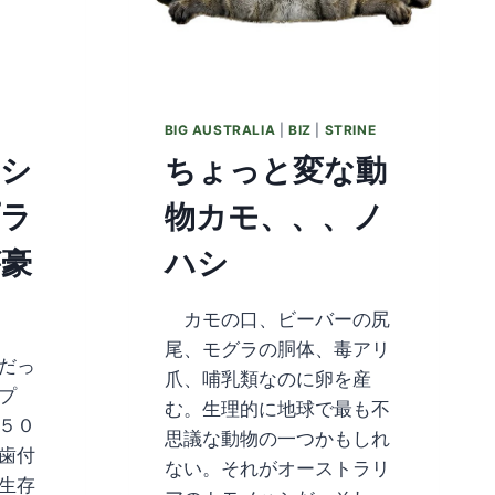
BIG AUSTRALIA
|
BIZ
|
STRINE
ハシ
ちょっと変な動
プラ
物カモ、、、ノ
が豪
ハシ
カモの口、ビーバーの尻
尾、モグラの胴体、毒アリ
だっ
爪、哺乳類なのに卵を産
プ
む。生理的に地球で最も不
５０
思議な動物の一つかもしれ
歯付
ない。それがオーストラリ
生存