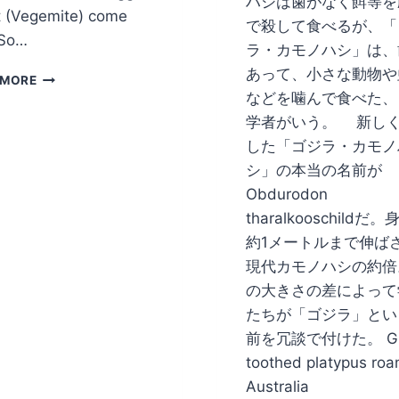
ハシは歯がなく餌等を
t (Vegemite) come
で殺して食べるが、「
 So…
ラ・カモノハシ」は、
あって、小さな動物や
AUSTRALIANA
 MORE
FOR
などを噛んで食べた、
AUSTRALIA
学者がいう。 新し
DAY
した「ゴジラ・カモノ
シ」の本当の名前が
Obdurodon
tharalkooschildだ
約1メートルまで伸ば
現代カモノハシの約倍
の大きさの差によって
たちが「ゴジラ」とい
前を冗談で付けた。 Gi
toothed platypus ro
Australia