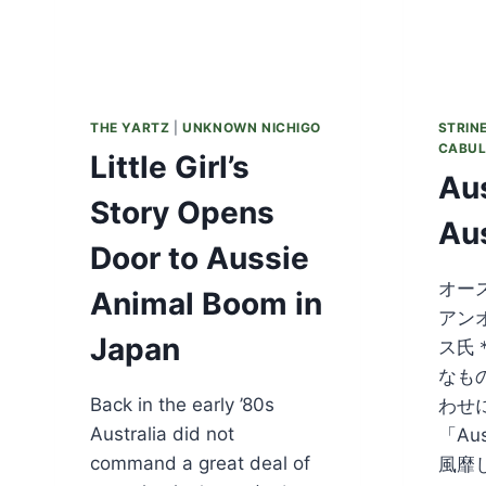
THE YARTZ
|
UNKNOWN NICHIGO
STRIN
CABU
Little Girl’s
Aus
Story Opens
Aus
Door to Aussie
オー
Animal Boom in
アン
Japan
ス氏
なも
Back in the early ’80s
わせ
Australia did not
「Au
command a great deal of
風靡し