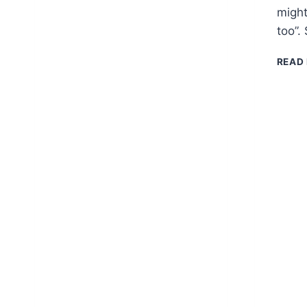
ANIMAL
migh
BOOM
too”.
IN
JAPAN
READ