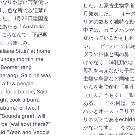
かなりやばい言葉使い
した、と豪古生物学者が
り、色な所で放送禁止
月発表した。 オー
た。 1月26日建国近
リアの数多く独特な動
あたる「Australia
中では、カモノハシが
y」にちなんで、下記再
変わっているかもしれ
る。お楽しみ。
い。 ビーバーの尻
aliana Sittin’ at home
グラの胴体と鴨の鼻・
Sunday mornin’ me
けでなく、哺乳類のよ
 Boomer rang
母乳を与えながら子供
erang). Said he was
虫類や鳥類など同様に
’ a few people
ゃんを卵で産む「単孔
d for a barbie, Said
（たんこうもく）」動
ght cook a burra
ある。 この目は、
aburra) or two. I
ハシとオーストラリア
 “Sounds great, will
リネズミであるechid
 be (wallaby) there?”
かないです。 今の
id “Yeah and Veggie