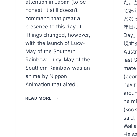
attention in Japan (to be
た。
honest, it still doesn’t
であ
command that great a
となっ
presence to this day…)
年日に
Things changed, however,
Da
with the launch of Lucy-
現す
May of the Southern
Austr
Rainbow. Lucy-May of the
last 
Southern Rainbow was an
mate
anime by Nippon
(boom
Animation that aired…
havin
aroun
LITTLE
READ MORE
he mi
GIRL’S
(kook
STORY
OPENS
said,
DOOR
Walla
TO
He sa
AUSSIE