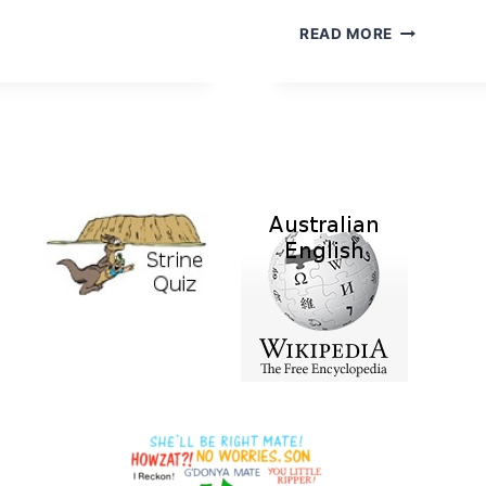
巨
READ MORE
大
カ
モ
ノ
ハ
シ
「ゴ
ジ
ラ・
プ
ラ
ッ
タ
プ
ス」
が
豪
で
発
見