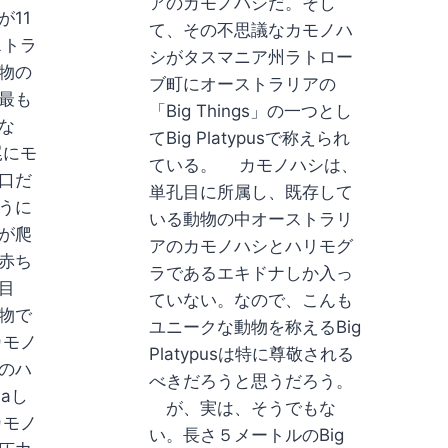
アのカモノハシだ。そし
11
て、その不思議なカモノハ
ストラ
シがタスマニア州ラトロー
物の
ブ町にオーストラリアの
最も
「Big Things」の一つとし
な
てBig Platypusで称えられ
尾にモ
ている。 カモノハシは、
口だ
単孔目に所属し、既存して
うに
いる動物の中オーストラリ
が爬
アのカモノハシとハリモグ
赤ち
ラであるエキドナしか入っ
目
ていない。なので、こんも
物で
ユニークな動物を称えるBig
カモノ
Platypusは特に尊敬される
のハ
べきだろうと思うだろう。
naし
が、実は、そうでもな
カモノ
い。長さ５メートルのBig