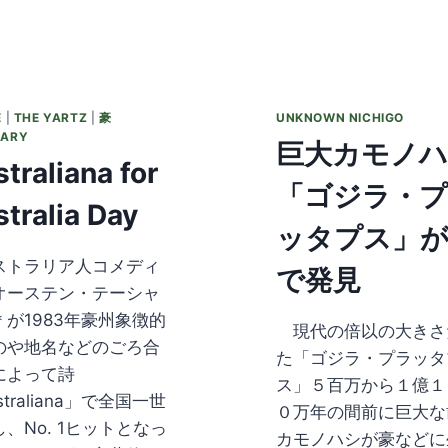
E
|
THE YARTZ
|
豪
UNKNOWN NICHIGO
LARY
巨大カモノ
traliana for
「ゴジラ・
tralia Day
ッタプス」
ストラリア人コメディ
で発見
オーステン・テーシャ
＊が1983年豪州象徴的
現代の倍以の大きさ
のや地名などのごろ合
た「ゴジラ・プラッタ
によって詩
ス」５百万から１億１
straliana」で全国一世
０万年の間前に巨大な
、No. 1ヒットとなっ
カモノハシが豪などに