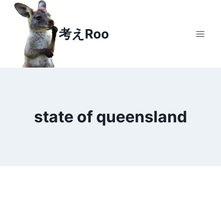
Skip
to
考えRoo
content
state of queensland