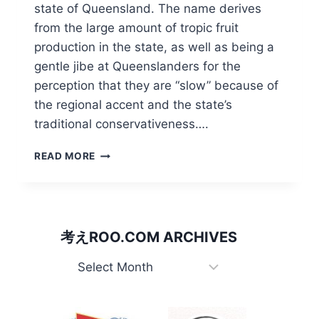
state of Queensland. The name derives
from the large amount of tropic fruit
production in the state, as well as being a
gentle jibe at Queenslanders for the
perception that they are “slow” because of
the regional accent and the state’s
traditional conservativeness….
BANANA
READ MORE
BENDER/
ク
イ
ー
ン
考えROO.COM ARCHIVES
ズ
ラ
考
ン
え
ド
Roo.com
人。