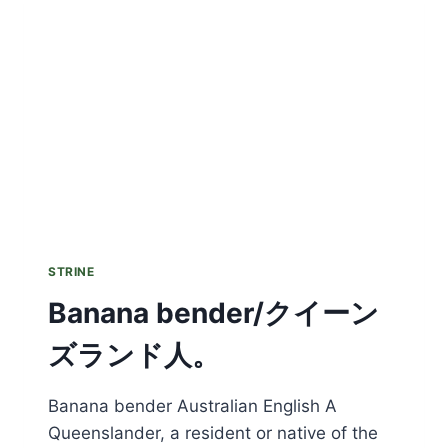
る
人々
PEOPLE
WHO
BEND
BANANAS
STRINE
Banana bender/クイーン
ズランド人。
Banana bender Australian English A
Queenslander, a resident or native of the