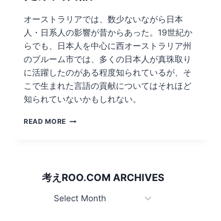
オーストラリアでは、数少ないながら日本
人・日系人の影響が昔からあった。19世紀か
らでも、日本人を中心に西オーストラリア州
のブルーム市では、多くの日本人が真珠取り
に活躍したのがある程度知られているが、そ
こで生まれた言語の貢献についてはそれほど
知られていないかもしれない。
日
READ MORE
本
語
が
大
き
考えROO.COM ARCHIVES
く
影
考
響
え
を