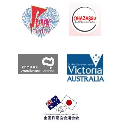
Roo.com
与
え
Archives
た
豪
州
言
語