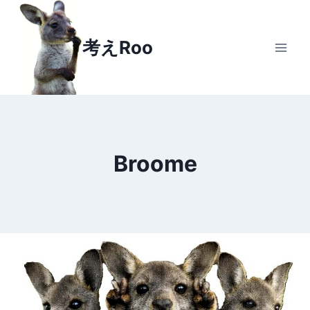
Skip
to
考えRoo
content
Broome