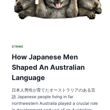
STRINE
How Japanese Men
Shaped An Australian
Language
日本人男性が育てたオーストラリアのある言
語 Japanese people living in far
northwestern Australia played a crucial role
in development and use of an Australian