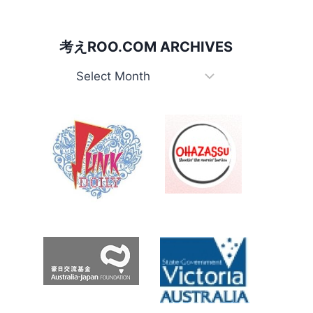
考えROO.COM ARCHIVES
考
え
Roo.com
Archives