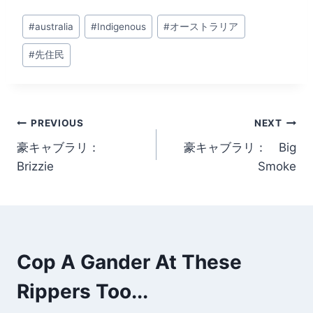
Post
#
australia
#
Indigenous
#
オーストラリア
Tags:
#
先住民
Post
PREVIOUS
NEXT
豪キャブラリ：
豪キャブラリ： Big
navigation
Brizzie
Smoke
Cop A Gander At These
Rippers Too...