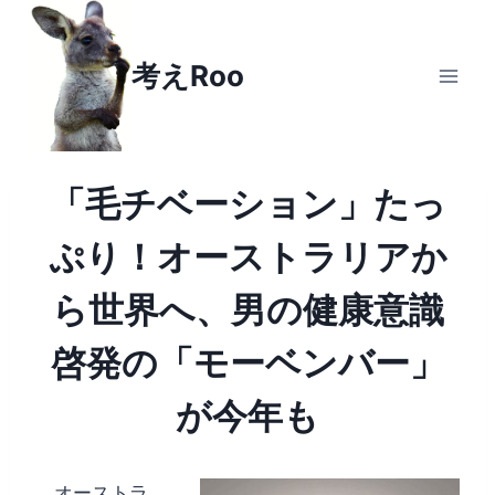
Skip
to
考えRoo
content
「毛チベーション」たっ
ぷり！オーストラリアか
ら世界へ、男の健康意識
啓発の「モーベンバー」
が今年も
オーストラ