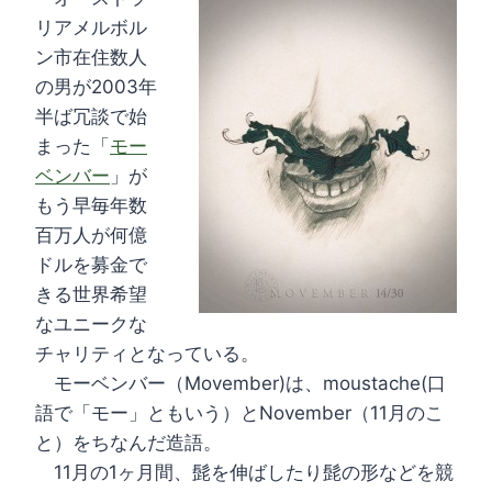
リアメルボル
ン市在住数人
の男が2003年
半ば冗談で始
まった「
モー
ベンバー
」が
もう早毎年数
百万人が何億
ドルを募金で
きる世界希望
なユニークな
チャリティとなっている。
モーベンバー（Movember)は、moustache(口
語で「モー」ともいう）とNovember（11月のこ
と）をちなんだ造語。
11月の1ヶ月間、髭を伸ばしたり髭の形などを競