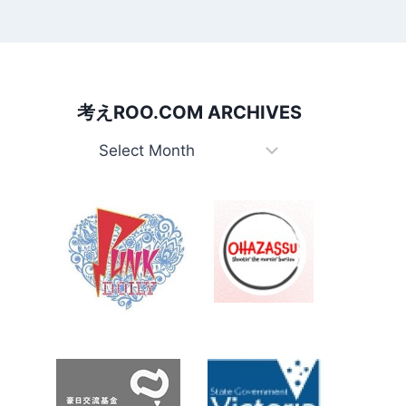
考えROO.COM ARCHIVES
考
え
Roo.com
Archives