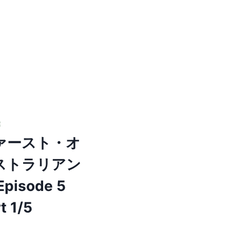
ト・
ト・
オ
オ
ー
ー
ス
ス
ト
ト
ラ
ラ
リ
リ
ア
ア
ン
ン
ズ
ズ
EPISODE
EPISODE
5
5
E
PART
PART
ァースト・オ
5/5
4/5
ストラリアン
Episode 5
t 1/5