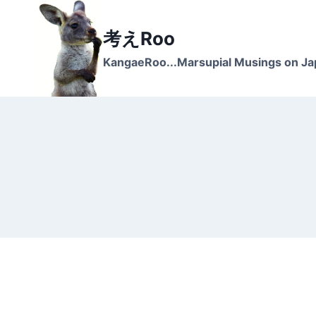
Skip
to
考えRoo
content
KangaeRoo...Marsupial Musings on J