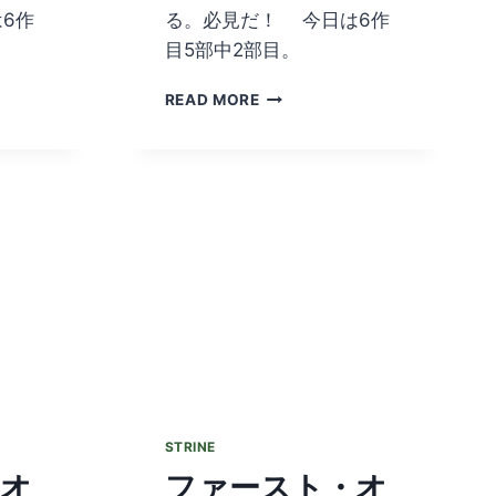
6作
る。必見だ！ 今日は6作
目5部中2部目。
フ
READ MORE
ァ
ー
ス
ト・
オ
ー
ス
ト
ラ
リ
ア
ン
ズ
EPISODE
6
STRINE
PART
・オ
ファースト・オ
2/5