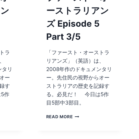
アン
ーストラリアン
ズ Episode 5
Part 3/5
トラ
「ファースト・オーストラ
、
リアンズ」（英語）は、
ンタリ
2008年作のドキュメンタリ
オー
ー。先住民の視野からオー
録す
ストラリアの歴史を記録す
5作
る。必見だ！ 今日は5作
目5部中3部目。
フ
READ MORE
ァ
ー
ス