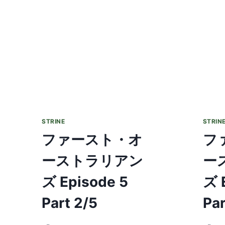
ト・
オ
ー
ス
ト
ラ
リ
ア
ン
ズ
EPISODE
6
STRINE
STRIN
PART
ファースト・オ
フ
1/5
ーストラリアン
ー
ズ Episode 5
ズ 
Part 2/5
Par