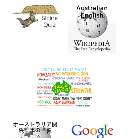
ン
ズ
EPISODE
5
PART
1/5