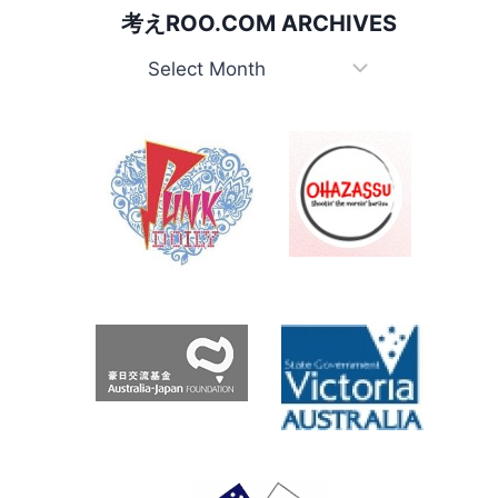
ン
考えROO.COM ARCHIVES
ズ
EPISODE
考
5
え
PART
Roo.com
2/5
Archives