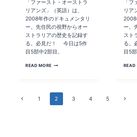
「ファースト・オーストラ
「フ
リアンズ」（英語）は、
リア
2008年作のドキュメンタリ
20
ー。先住民の視野からオー
ー。
ストラリアの歴史を記録す
スト
る。必見だ！ 今日は5作
る。
目5部中2部目。
目5
フ
READ MORE
READ
ァ
ー
ス
ト・
Page
オ
Previous
Next
1
2
3
4
5
ー
navigation
ス
Page
Page
ト
ラ
リ
ア