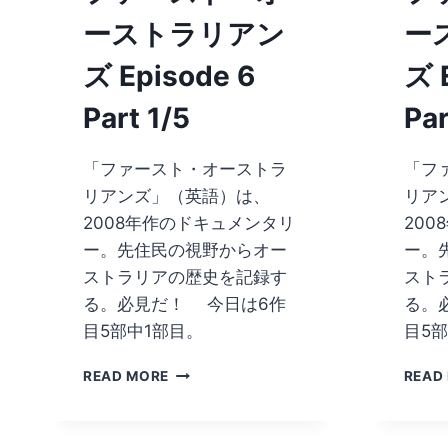
ーストラリアン
ー
ズ Episode 6
ズ 
Part 1/5
Par
「ファースト・オーストラ
「フ
リアンズ」（英語）は、
リア
2008年作のドキュメンタリ
20
ー。先住民の視野からオー
ー。
ストラリアの歴史を記録す
スト
る。必見だ！ 今日は6作
る。
目5部中1部目。
目5
フ
READ MORE
READ
ァ
ー
ス