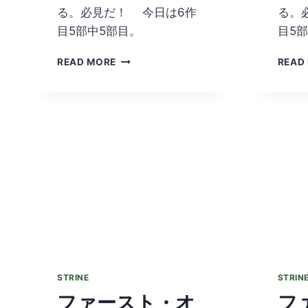
る。必見だ！ 今日は6作
る。
目5部中5部目。
目5
フ
READ MORE
READ
ァ
ー
ス
ト・
オ
ー
ス
ト
ラ
リ
ア
ン
ズ
EPISODE
6
STRINE
STRIN
PART
ファースト・オ
フ
5/5