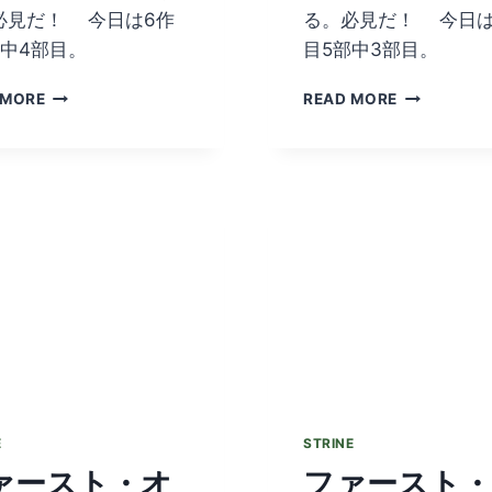
必見だ！ 今日は6作
る。必見だ！ 今日は
部中4部目。
目5部中3部目。
フ
フ
 MORE
READ MORE
ァ
ァ
ー
ー
ス
ス
ト・
ト・
オ
オ
ー
ー
ス
ス
ト
ト
ラ
ラ
リ
リ
ア
ア
ン
ン
ズ
ズ
EPISODE
EPISODE
6
6
E
STRINE
PART
PART
ァースト・オ
ファースト
4/5
3/5