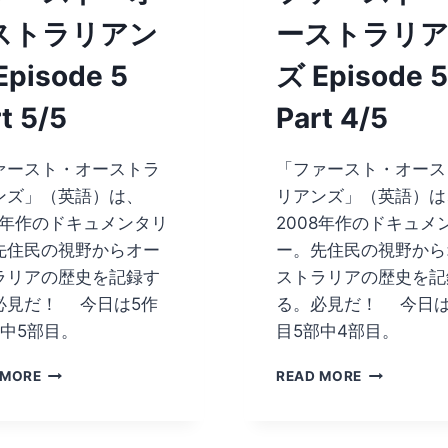
ストラリアン
ーストラリ
Episode 5
ズ Episode 5
t 5/5
Part 4/5
ァースト・オーストラ
「ファースト・オース
ンズ」（英語）は、
リアンズ」（英語）は
08年作のドキュメンタリ
2008年作のドキュメ
先住民の視野からオー
ー。先住民の視野から
ラリアの歴史を記録す
ストラリアの歴史を記
必見だ！ 今日は5作
る。必見だ！ 今日は
部中5部目。
目5部中4部目。
フ
フ
 MORE
READ MORE
ァ
ァ
ー
ー
ス
ス