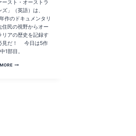
ァースト・オーストラ
ンズ」（英語）は、
08年作のドキュメンタリ
先住民の視野からオー
ラリアの歴史を記録す
必見だ！ 今日は5作
部中1部目。
フ
 MORE
ァ
ー
ス
ト・
オ
ー
ス
ト
ラ
リ
ア