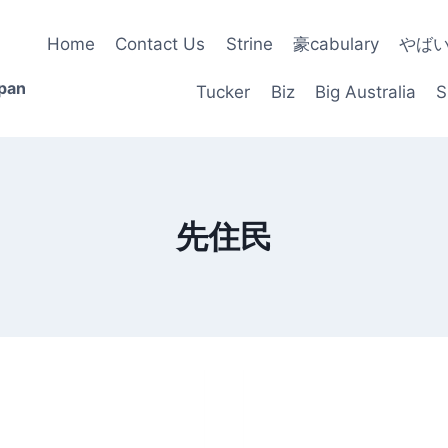
Home
Contact Us
Strine
豪cabulary
やば
apan
Tucker
Biz
Big Australia
S
先住民