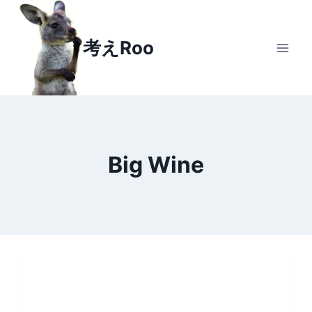
Skip
to
考えRoo
content
Big Wine