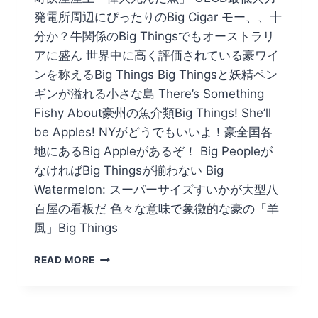
発電所周辺にぴったりのBig Cigar モー、、十
分か？牛関係のBig Thingsでもオーストラリ
アに盛ん 世界中に高く評価されている豪ワイ
ンを称えるBig Things Big Thingsと妖精ペン
ギンが溢れる小さな島 There’s Something
Fishy About豪州の魚介類Big Things! She’ll
be Apples! NYがどうでもいいよ！豪全国各
地にあるBig Appleがあるぞ！ Big Peopleが
なければBig Thingsが揃わない Big
Watermelon: スーパーサイズすいかが大型八
百屋の看板だ 色々な意味で象徴的な豪の「羊
風」Big Things
BIG
READ MORE
THINGS
ビ
ク
ト