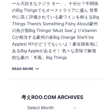
ール大好きなクジラ モー、、十分か？牛関係
のBig Thingsでもオーストラリアに盛ん 世界
中に高く評価されている豪ワインを称えるBig
Things There’s Something Fishy About豪州
の魚介類Big Things! ‘Must See’よりVitamin
Cが相当する豪州の各Big Orange She’ll be
Apples! NYがどうでもいいよ！豪全国各地に
あるBig Appleがあるぞ！ 色々な意味で象徴
的な豪の「羊風」Big Things
BIG
READ MORE
THINGS
西
オ
ー
ス
考えROO.COM ARCHIVES
ト
ラ
考
リ