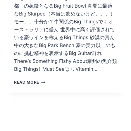
都」の象徴となるBig Fruit Bowl 真夏に最適
なBig Slurpee（本当は飲めないけど、、、）
モー、、十分か？牛関係のBig Thingsでもオ
ーストラリアに盛ん 世界中に高く評価されて
いる豪ワインを称えるBig Things 砂漠の真ん
中の大きなBig Park Bench 豪の実力以上のも
のに挑む精神を表示するBig Guitar群れ
There’s Something Fishy About豪州の魚介類
Big Things! ‘Must See’よりVitamin…
BIG
READ MORE
THINGS
ニ
ュ
ー
サ
ウ
ス
ウ