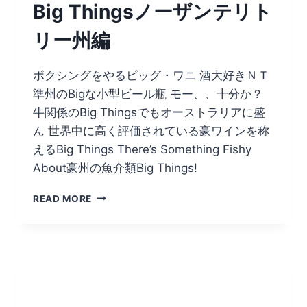
Big Thingsノーザンテリト
リー州編
ボクシングをやるビッグ・ワニ 酒大好きＮＴ
準州のBigな小型ビール瓶 モー、、十分か？
牛関係のBig Thingsでもオーストラリアに盛
ん 世界中に高く評価されている豪ワインを称
えるBig Things There’s Something Fishy
About豪州の魚介類Big Things!
BIG
READ MORE
THINGS
ノ
ー
ザ
ン
テ
リ