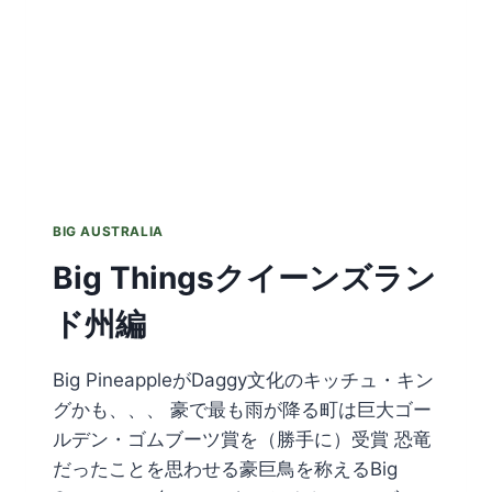
ェ
ー
ル
ズ
州
編
BIG AUSTRALIA
Big Thingsクイーンズラン
ド州編
Big PineappleがDaggy文化のキッチュ・キン
グかも、、、 豪で最も雨が降る町は巨大ゴー
ルデン・ゴムブーツ賞を（勝手に）受賞 恐竜
だったことを思わせる豪巨鳥を称えるBig