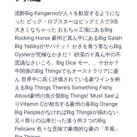
泥酔Big Kangarooが人々を歓迎するようにな
った ビッグ・ロブスターはビッグミスで3倍
大きくなちゃった おもちゃ工場にあるBig
Rocking Horse 豪州ど真ん中にあるBig Galah
Big Yabbyがヤバイッ！ かきを食う客ならBig
Oysterが究極なかきだ！ 砂漠のド真ん中の不
思議なさいころ、Big Dice モー、、十分か？
牛関係のBig Thingsでもオーストラリアに盛
ん 世界中に高く評価されている豪ワインを称
えるBig Things There’s Something Fishy
About豪州の魚介類Big Things! ‘Must See’よ
りVitamin Cが相当する豪州の各Big Orange
Big PeopleがなければBig Thingsが揃わない
元々祭りの山車だった違う州２つのBig
Pelicans 色々な意味で象徴的な豪の「羊風」