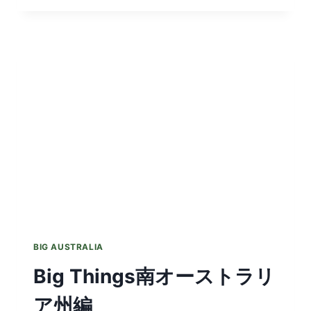
タ
ス
マ
ニ
ア
島
編
BIG AUSTRALIA
Big Things南オーストラリ
ア州編