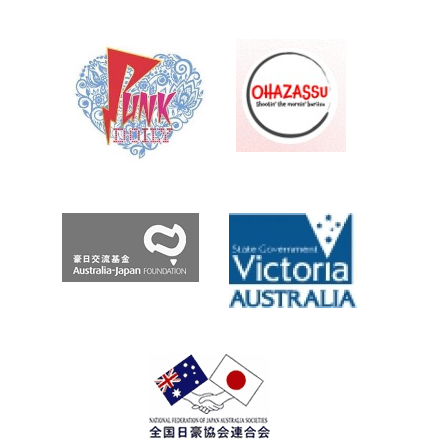
え
ア
Roo.com
州
編
Archives