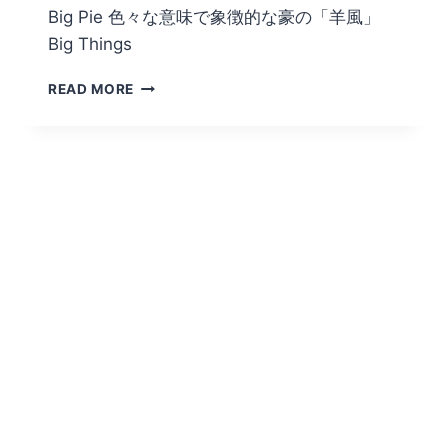
Big Pie 色々な意味で象徴的な豪の「羊風」
Big Things
BIG
READ MORE
THINGS
ク
イ
ー
ン
ズ
ラ
ン
ド
州
編