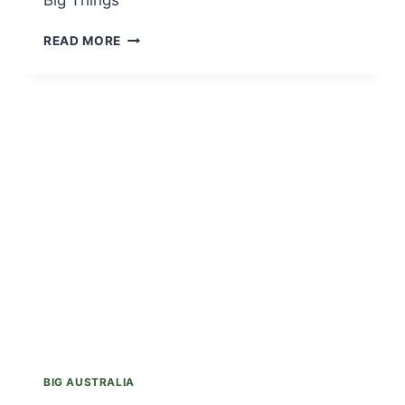
Big Things
BIG
READ MORE
THINGS
南
オ
ー
ス
ト
ラ
リ
ア
州
編
BIG AUSTRALIA