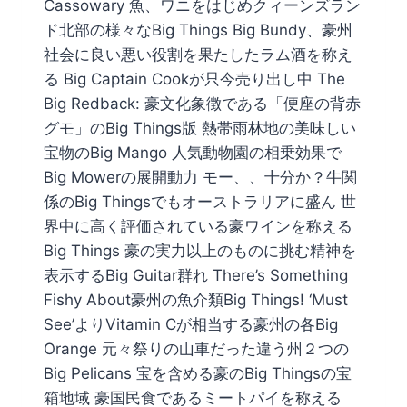
Cassowary 魚、ワニをはじめクィーンズラン
ド北部の様々なBig Things Big Bundy、豪州
社会に良い悪い役割を果たしたラム酒を称え
る Big Captain Cookが只今売り出し中 The
Big Redback: 豪文化象徴である「便座の背赤
グモ」のBig Things版 熱帯雨林地の美味しい
宝物のBig Mango 人気動物園の相乗効果で
Big Mowerの展開動力 モー、、十分か？牛関
係のBig Thingsでもオーストラリアに盛ん 世
界中に高く評価されている豪ワインを称える
Big Things 豪の実力以上のものに挑む精神を
表示するBig Guitar群れ There’s Something
Fishy About豪州の魚介類Big Things! ‘Must
See’よりVitamin Cが相当する豪州の各Big
Orange 元々祭りの山車だった違う州２つの
Big Pelicans 宝を含める豪のBig Thingsの宝
箱地域 豪国民食であるミートパイを称える