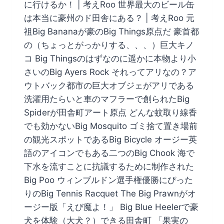
に行けるか！ | 考えRoo 世界最大のビール缶
は本当に豪州のド田舎にある？ | 考えRoo 元
祖Big Bananaが豪のBig Things原点だ 豪首都
の（ちょっとがっかりする、、、）巨大キノ
コ Big Thingsのはずなのに遥かに本物より小
さいのBig Ayers Rock それってアリなの？ア
ウトバック都市の巨大オブジェがアリである
洗濯用たらいと車のマフラーで創られたBig
Spiderが田舎町アート原点 どんな蚊取り線香
でも効かないBig Mosquito ゴミ捨て置き場前
の観光スポットであるBig Bicycle オージー英
語のアイコンでもある二つのBig Chook 海で
下水を流すことに抗議するために制作された
Big Poo ウィンブルドン選手権優勝にぴった
りのBig Tennis Racquet The Big Prawnがオ
ージー版「えび魔よ！」 Big Blue Heelerで豪
犬を体験（大犬？）できる田舎町 「果実の