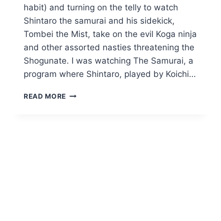
habit) and turning on the telly to watch
Shintaro the samurai and his sidekick,
Tombei the Mist, take on the evil Koga ninja
and other assorted nasties threatening the
Shogunate. I was watching The Samurai, a
program where Shintaro, played by Koichi…
BIGGER
READ MORE
THAN
THE
BEATLES!
’60S
STRAYAN
SCHOOLKIDS
SWOON
AT
SHINTARO
THE
SAMURAI