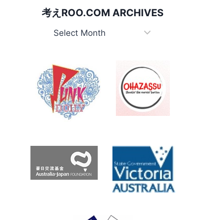
ー
考えROO.COM ARCHIVES
ク
の
考
メ
え
ン
Roo.com
バ
ー
Archives
が
死
亡