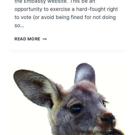
the Embassy website. This be an
opportunity to exercise a hard-fought right
to vote (or avoid being fined for not doing
so…
SNAG
READ MORE
A
DEMOCRACY
SAUSAGE
BEFORE
THE
NUTJOBS
STRIP
VOTING
RIGHTS