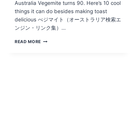
Australia Vegemite turns 90. Here’s 10 cool
things it can do besides making toast
delicious べジマイト（オーストラリア検索エ
ンジン・リンク集）…
豪
READ MORE
国
民
食
と
言
わ
れ
て
い
る
VEGEMITE
が
90
周
年