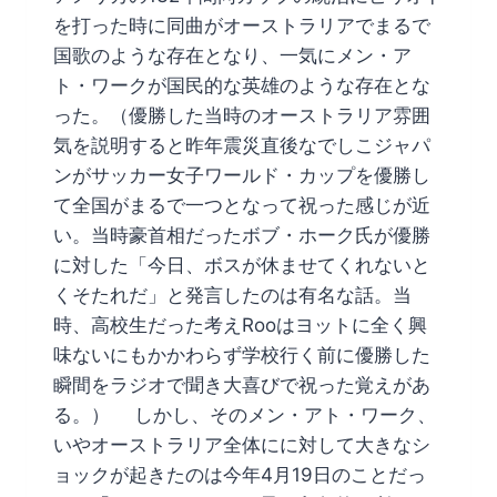
を打った時に同曲がオーストラリアでまるで
国歌のような存在となり、一気にメン・ア
ト・ワークが国民的な英雄のような存在とな
った。（優勝した当時のオーストラリア雰囲
気を説明すると昨年震災直後なでしこジャパ
ンがサッカー女子ワールド・カップを優勝し
て全国がまるで一つとなって祝った感じが近
い。当時豪首相だったボブ・ホーク氏が優勝
に対した「今日、ボスが休ませてくれないと
くそたれだ」と発言したのは有名な話。当
時、高校生だった考えRooはヨットに全く興
味ないにもかかわらず学校行く前に優勝した
瞬間をラジオで聞き大喜びで祝った覚えがあ
る。） しかし、そのメン・アト・ワーク、
いやオーストラリア全体にに対して大きなシ
ョックが起きたのは今年4月19日のことだっ