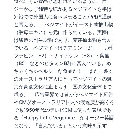
食べにくい食品と思われているように、オー
ジーがまず独特な味があるべジマイトを半ば
冗談でで外国人に食べさせることがほぼ通例
と言える。 べジマイトがイースト菌抽出物
（酵母エキス）を元に作られている。実際に
は醸造の副生成物であり、麦芽抽出物も含ん
でいる。ベジマイトはチアミン（B1）・リボ
フラビン（B2）・ナイアシン（B3）・葉酸
（B5）などのビタミンB群に富んでいる。め
ちゃくちゃヘルシーな食品だ！ また、多く
のオーストラリア人にとってべジマイトの魅
力が豪食文化に止まらず、国の文化全体まで
成る。 広告業界では昔からべジマイト広告
やCMがオーストラリア国内の浸透度が高く今
でも1950年代のテレビCMに使った表現であ
る「Happy Little Vegemite」がオージー英語
となり、「喜んでいる」という意味を示す