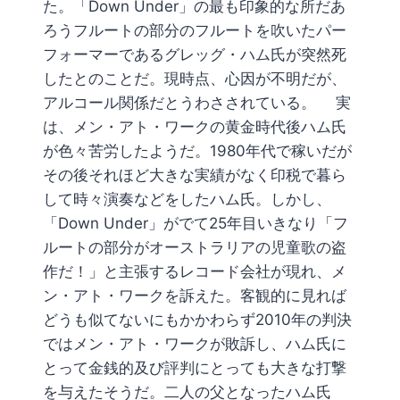
た。「Down Under」の最も印象的な所だあ
ろうフルートの部分のフルートを吹いたパー
フォーマーであるグレッグ・ハム氏が突然死
したとのことだ。現時点、心因が不明だが、
アルコール関係だとうわさされている。 実
は、メン・アト・ワークの黄金時代後ハム氏
が色々苦労したようだ。1980年代で稼いだが
その後それほど大きな実績がなく印税で暮ら
して時々演奏などをしたハム氏。しかし、
「Down Under」がでて25年目いきなり「フ
ルートの部分がオーストラリアの児童歌の盗
作だ！」と主張するレコード会社が現れ、メ
ン・アト・ワークを訴えた。客観的に見れば
どうも似てないにもかかわらず2010年の判決
ではメン・アト・ワークが敗訴し、ハム氏に
とって金銭的及び評判にとっても大きな打撃
を与えたそうだ。二人の父となったハム氏