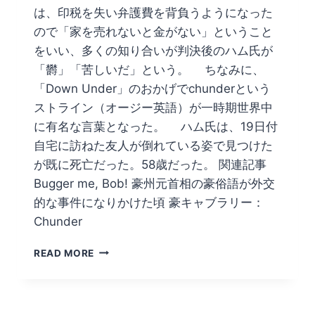
は、印税を失い弁護費を背負うようになった
ので「家を売れないと金がない」ということ
をいい、多くの知り合いが判決後のハム氏が
「欝」「苦しいだ」という。 ちなみに、
「Down Under」のおかげでchunderという
ストライン（オージー英語）が一時期世界中
に有名な言葉となった。 ハム氏は、19日付
自宅に訪ねた友人が倒れている姿で見つけた
が既に死亡だった。58歳だった。 関連記事
Bugger me, Bob! 豪州元首相の豪俗語が外交
的な事件になりかけた頃 豪キャブラリー：
Chunder
メ
READ MORE
ン・
ア
ト・
ワ