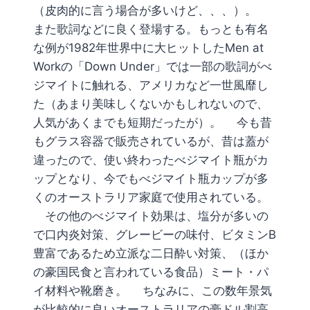
（皮肉的に言う場合が多いけど、、、）。
また歌詞などに良く登場する。もっとも有名
な例が1982年世界中に大ヒットしたMen at
Workの「Down Under」では一部の歌詞がべ
ジマイトに触れる、アメリカなど一世風靡し
た（あまり美味しくないかもしれないので、
人気があくまでも短期だったが）。 今も昔
もグラス容器で販売されているが、昔は蓋が
違ったので、使い終わったべジマイト瓶がカ
ップとなり、今でもべジマイト瓶カップが多
くのオーストラリア家庭で使用されている。
その他のべジマイト効果は、塩分が多いの
で口内炎対策、グレービーの味付、ビタミンB
豊富であるため立派な二日酔い対策、（ほか
の豪国民食と言われている食品）ミート・パ
イ材料や靴磨き。 ちなみに、この数年景気
が比較的に良いオーストラリアの豪ドル割高