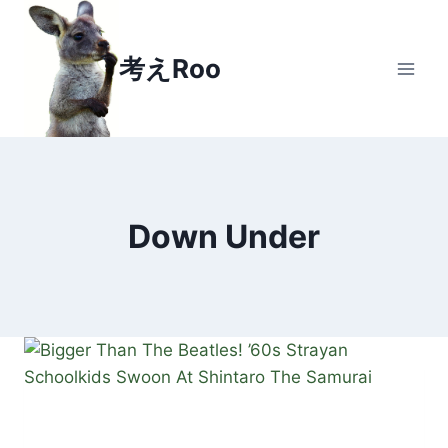
Skip
to
考えRoo
content
Down Under