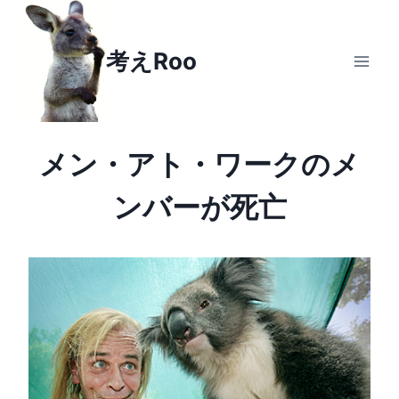
Skip
to
考えRoo
content
メン・アト・ワークのメ
ンバーが死亡