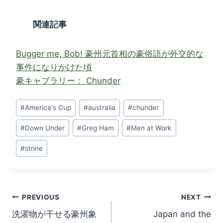
関連記事
Bugger me, Bob! 豪州元首相の豪俗語が外交的な
事件になりかけた頃
豪キャブラリー： Chunder
Post
#
America's Cup
#
australia
#
chunder
Tags:
#
Down Under
#
Greg Ham
#
Men at Work
#
strine
Post
PREVIOUS
NEXT
洗濯物が干せる豪州象
Japan and the
navigation