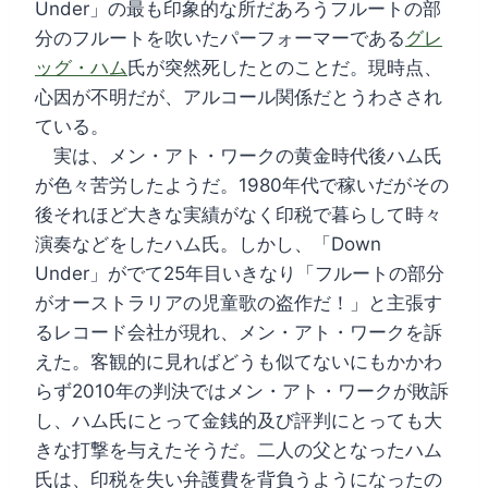
Under」の最も印象的な所だあろうフルートの部
分のフルートを吹いたパーフォーマーである
グレ
ッグ・ハム
氏が突然死したとのことだ。現時点、
心因が不明だが、アルコール関係だとうわさされ
ている。
実は、メン・アト・ワークの黄金時代後ハム氏
が色々苦労したようだ。1980年代で稼いだがその
後それほど大きな実績がなく印税で暮らして時々
演奏などをしたハム氏。しかし、「Down
Under」がでて25年目いきなり「フルートの部分
がオーストラリアの児童歌の盗作だ！」と主張す
るレコード会社が現れ、メン・アト・ワークを訴
えた。客観的に見ればどうも似てないにもかかわ
らず2010年の判決ではメン・アト・ワークが敗訴
し、ハム氏にとって金銭的及び評判にとっても大
きな打撃を与えたそうだ。二人の父となったハム
氏は、印税を失い弁護費を背負うようになったの