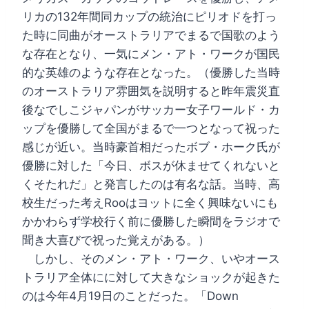
リカの132年間同カップの統治にピリオドを打っ
た時に同曲がオーストラリアでまるで国歌のよう
な存在となり、一気にメン・アト・ワークが国民
的な英雄のような存在となった。（優勝した当時
のオーストラリア雰囲気を説明すると昨年震災直
後なでしこジャパンがサッカー女子ワールド・カ
ップを優勝して全国がまるで一つとなって祝った
感じが近い。当時豪首相だったボブ・ホーク氏が
優勝に対した「今日、ボスが休ませてくれないと
くそたれだ」と発言したのは有名な話。当時、高
校生だった考えRooはヨットに全く興味ないにも
かかわらず学校行く前に優勝した瞬間をラジオで
聞き大喜びで祝った覚えがある。）
しかし、そのメン・アト・ワーク、いやオース
トラリア全体にに対して大きなショックが起きた
のは今年4月19日のことだった。「Down