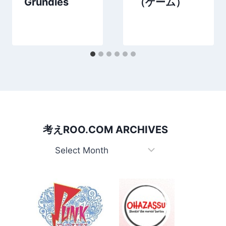
Grundies
（ゲーム）
考えROO.COM ARCHIVES
考
え
Roo.com
Archives