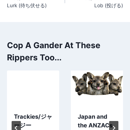
navigation
Lurk (待ち伏せる)
Lob (投げる)
Cop A Gander At These
Rippers Too...
Trackies/ジャ
Japan and
ージー
the ANZACs