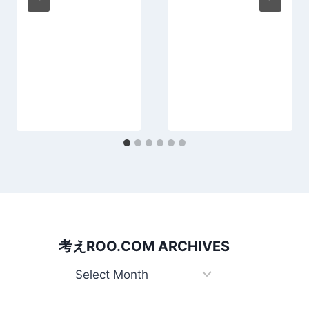
考えROO.COM ARCHIVES
考
え
Roo.com