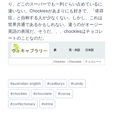
り、どこのスーパーでも一列ぐらい占めているに
違いない。Chockiesがあまりにも好きで、「依存
症」と自称する人が少なくない。しかし、これは
世界共通であるかもしれない。違うのがオージー
英語の表現だ。そうだ、、、chockiesはチョコレ
ートのことなのだ。
豪
英・米語
日本語
Chockies
Chocolate
チョコレート
Post Tags:
#
australian english
#
cadburys
#
candy
#
chockies
#
chocolate
#
cocoa
#
confectionary
#
strine