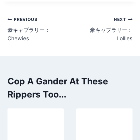
Post navigation
PREVIOUS
NEXT
豪キャブラリー：
豪キャブラリー：
Chewies
Lollies
Cop A Gander At These
Rippers Too...