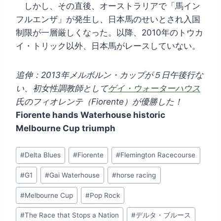
しかし、その直後、オーストラリアで「馬イン
フルエンザ」が発生し、日本馬のせいとされ入国
制限が一層厳しくなった。以降、2010年のトウカ
イ・トリック以外、日本馬がレースしていない。
追伸：2013年メルボルン・カップが５日午後行な
い、初女性調教師として
ゲイ・ウォーターハウス
氏のフィオレンテ（Fiorente）が優勝した！
Fiorente hands Waterhouse historic
Melbourne Cup triumph
Post
#
Delta Blues
#
Fiorente
#
Flemington Racecourse
Tags:
#
G1
#
Gai Waterhouse
#
horse racing
#
Melbourne Cup
#
Pop Rock
#
The Race that Stops a Nation
#
デルタ・ブルース