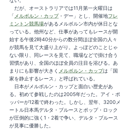
ない。
だが、オーストラリアでは11月第一火曜日は
「
メルボルン・カップ
・デー」とし、開催地
フレ
ミントン競馬場
があるメルボルン市内が休日とな
っている。他州など、仕事があってもレースが開
始する午後2時40分からの数分間ほぼ全国の人々
が競馬を見て大盛り上がり。よっぽどのことじゃ
ない限り、同レースを見て、職場などで掛け合う
習慣があり、全国のほぼ全員の注目を浴びる。あ
まりにも影響が大きく
メルボルン・カップ
は「国
家を静止するレース」と呼ばれている。
日本がメルボルン・カップと面白い歴史があ
る。初めて参戦したのは2005年だった。アイ・ポ
ッパーが12着で終わった。しかし、翌年、3200メ
ートル日本馬デルタ・ブルースとポップ・ロック
が圧倒的に強く1・2着で争い、デルタ・ブルース
が見事に優勝した。