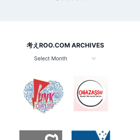
考えROO.COM ARCHIVES
考
え
Roo.com
Archives