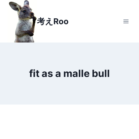
Skip
to
考えRoo
content
fit as a malle bull