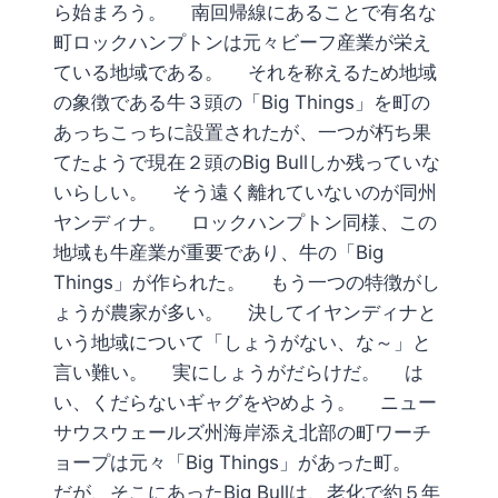
ら始まろう。 南回帰線にあることで有名な
町ロックハンプトンは元々ビーフ産業が栄え
ている地域である。 それを称えるため地域
の象徴である牛３頭の「Big Things」を町の
あっちこっちに設置されたが、一つが朽ち果
てたようで現在２頭のBig Bullしか残っていな
いらしい。 そう遠く離れていないのが同州
ヤンディナ。 ロックハンプトン同様、この
地域も牛産業が重要であり、牛の「Big
Things」が作られた。 もう一つの特徴がし
ょうが農家が多い。 決してイヤンディナと
いう地域について「しょうがない、な～」と
言い難い。 実にしょうがだらけだ。 は
い、くだらないギャグをやめよう。 ニュー
サウスウェールズ州海岸添え北部の町ワーチ
ョープは元々「Big Things」があった町。
だが、そこにあったBig Bullは、老化で約５年