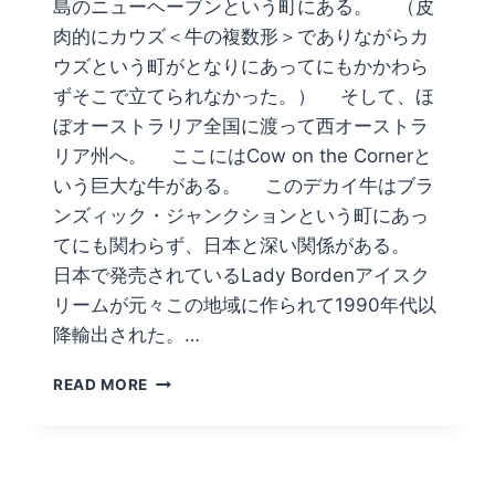
島のニューヘーブンという町にある。 （皮
肉的にカウズ＜牛の複数形＞でありながらカ
ウズという町がとなりにあってにもかかわら
ずそこで立てられなかった。） そして、ほ
ぼオーストラリア全国に渡って西オーストラ
リア州へ。 ここにはCow on the Cornerと
いう巨大な牛がある。 このデカイ牛はブラ
ンズィック・ジャンクションという町にあっ
てにも関わらず、日本と深い関係がある。
日本で発売されているLady Bordenアイスク
リームが元々この地域に作られて1990年代以
降輸出された。…
モ
READ MORE
ー、、
十
分
か？
牛