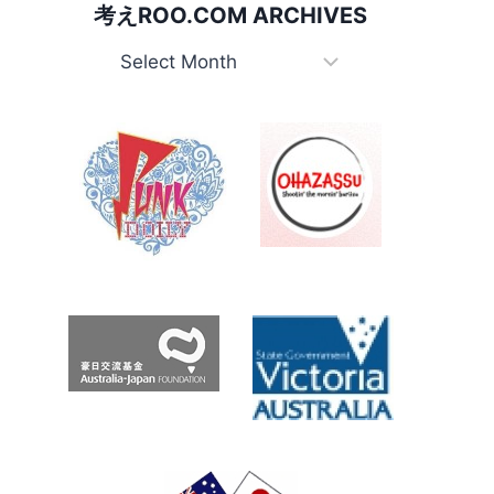
考えROO.COM ARCHIVES
関
係
考
の
え
BIG
Roo.com
THINGS
で
Archives
も
オ
ー
ス
ト
ラ
リ
ア
に
盛
ん