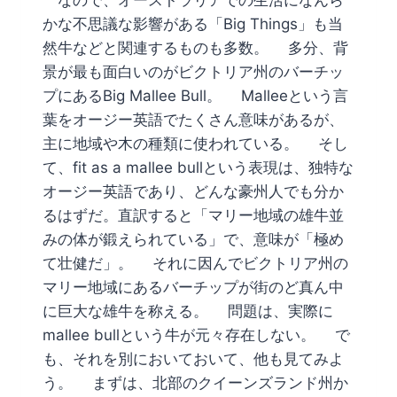
かな不思議な影響がある「Big Things」も当
然牛などと関連するものも多数。 多分、背
景が最も面白いのがビクトリア州のバーチッ
プにあるBig Mallee Bull。 Malleeという言
葉をオージー英語でたくさん意味があるが、
主に地域や木の種類に使われている。 そし
て、fit as a mallee bullという表現は、独特な
オージー英語であり、どんな豪州人でも分か
るはずだ。直訳すると「マリー地域の雄牛並
みの体が鍛えられている」で、意味が「極め
て壮健だ」。 それに因んでビクトリア州の
マリー地域にあるバーチップが街のど真ん中
に巨大な雄牛を称える。 問題は、実際に
mallee bullという牛が元々存在しない。 で
も、それを別においておいて、他も見てみよ
う。 まずは、北部のクイーンズランド州か