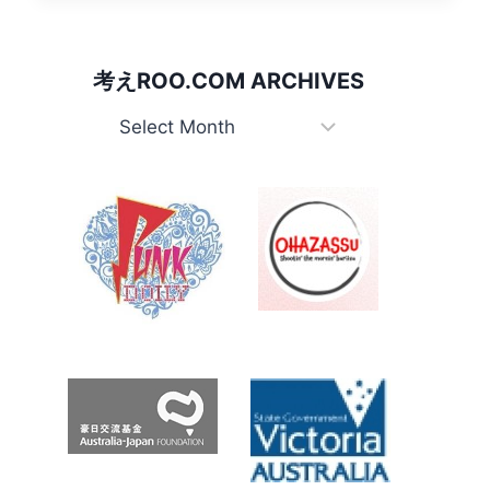
蚊
取
り
考えROO.COM ARCHIVES
線
香
考
で
え
も
Roo.com
効
か
Archives
な
い
BIG
MOSQUITO