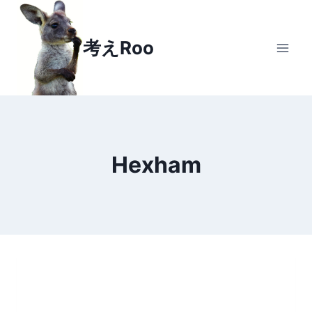
Skip
to
考えRoo
content
Hexham