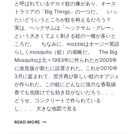
と呼ばれているデカイ蚊の像があり、オース
トラリアの「Big Things」の一つだ。 いっ
たいどういうところが蚊を称えるだろう？
実は、ヘックサムは「ヘックサム・グレー」
という大きくてよく刺さる蚊の一種が多いと
ころだ。 ちなみに、mozzieはオージー英語
らしくmosquito（蚊）の省略だ。 The Big
Mosquitoは元々1993年に作られたが2005年
に改造版が新たに設置された。これが2010年
3月に盗まれて、翌月再び新しい蚊のオブジェ
が作られた。この蚊にどんなに強力な香取線
香でも虫除けでも効き目がないだろう、、、
どうせ、コンクリートで作られている
し、、、 大きな地図で見る
ど
READ MORE
ん
な