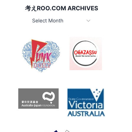
考えROO.COM ARCHIVES
考
え
Roo.com
Archives