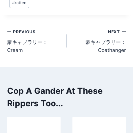
#
rotten
Post
PREVIOUS
NEXT
豪キャブラリー：
豪キャブラリー：
navigation
Cream
Coathanger
Cop A Gander At These
Rippers Too...