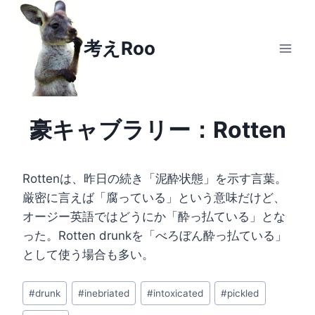
Skip
to
考えRoo
content
豪キャブラリー：Rotten
Rottenは、昨日の続き「泥酔状態」を示す言葉。
厳密に言えば「腐っている」という意味だけど、
オージー英語ではどうにか「酔っ払ている」とな
った。Rotten drunkを「べろぼん酔っ払ている」
として使う場合も多い。
Post
#
drunk
#
inebriated
#
intoxicated
#
pickled
Tags: