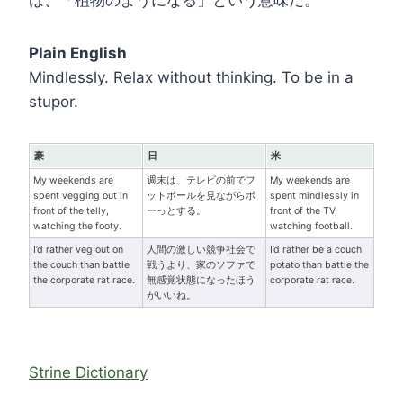
は、「植物のようになる」という意味だ。
Plain English
Mindlessly. Relax without thinking. To be in a
stupor.
豪
日
米
My weekends are
週末は、テレビの前でフ
My weekends are
spent vegging out in
ットボールを見ながらボ
spent mindlessly in
front of the telly,
ーっとする。
front of the TV,
watching the footy.
watching football.
I’d rather veg out on
人間の激しい競争社会で
I’d rather be a couch
the couch than battle
戦うより、家のソファで
potato than battle the
the corporate rat race.
無感覚状態になったほう
corporate rat race.
がいいね。
Strine Dictionary