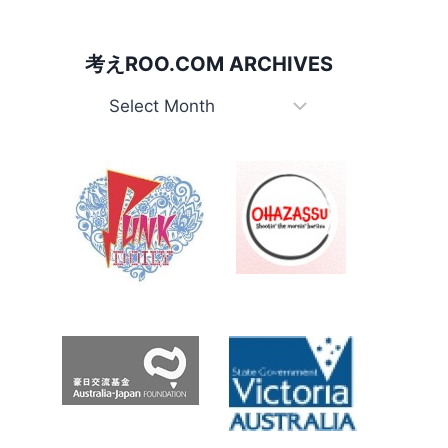
考えROO.COM ARCHIVES
考
え
Roo.com
Archives