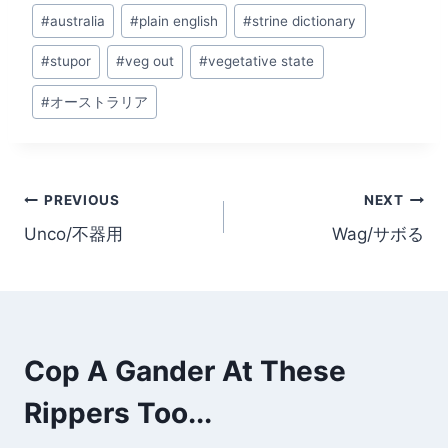
Post
#
australia
#
plain english
#
strine dictionary
Tags:
#
stupor
#
veg out
#
vegetative state
#
オーストラリア
Post
PREVIOUS
NEXT
Unco/不器用
Wag/サボる
navigation
Cop A Gander At These
Rippers Too...