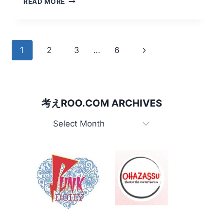
READ MORE
サ
ボ
る
Page
Next
1
2
3
…
6
navigation
Page
考えROO.COM ARCHIVES
考
え
Roo.com
Archives