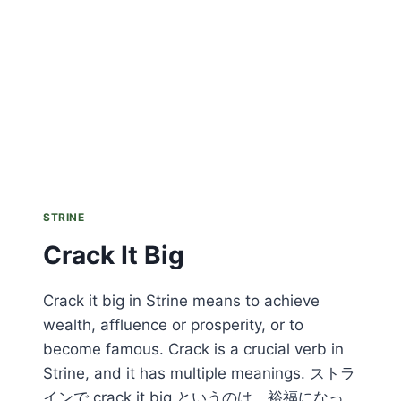
STREET
STRINE
Crack It Big
Crack it big in Strine means to achieve
wealth, affluence or prosperity, or to
become famous. Crack is a crucial verb in
Strine, and it has multiple meanings. ストラ
インで crack it big というのは、裕福になっ