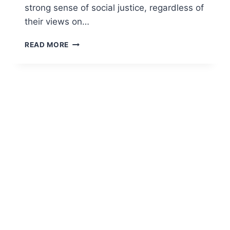
strong sense of social justice, regardless of
their views on…
豪
READ MORE
キ
ャ
ブ
ラ
リ
ー：
GREENIE