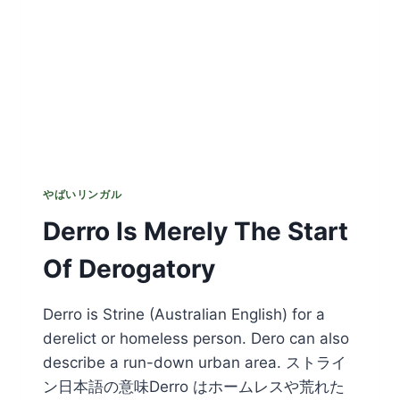
BEATS
A
BELLAMBI
HANDBAG
やばいリンガル
Derro Is Merely The Start
Of Derogatory
Derro is Strine (Australian English) for a
derelict or homeless person. Dero can also
describe a run-down urban area. ストライ
ン日本語の意味Derro はホームレスや荒れた