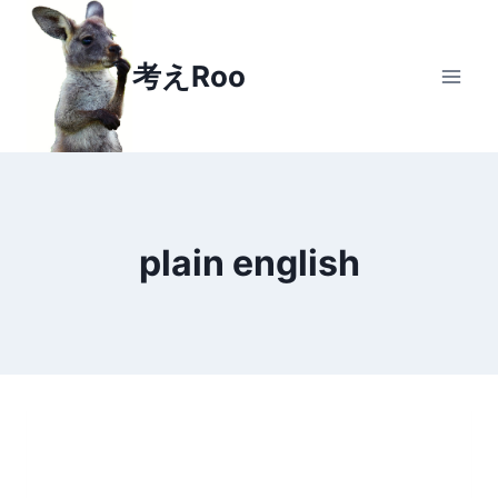
Skip
to
考えRoo
content
plain english