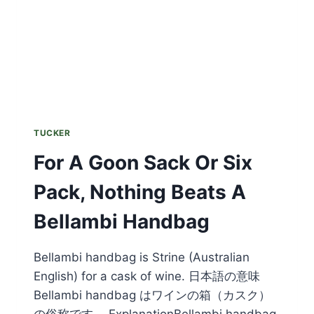
TUCKER
For A Goon Sack Or Six
Pack, Nothing Beats A
Bellambi Handbag
Bellambi handbag is Strine (Australian
English) for a cask of wine. 日本語の意味
Bellambi handbag はワインの箱（カスク）
の俗称です。 ExplanationBellambi handbag