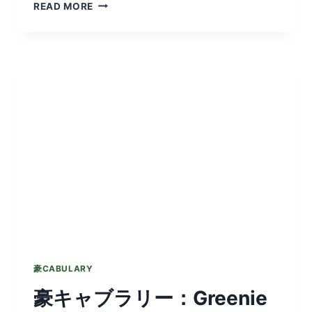
TINNED
READ MORE
FOOD
豪CABULARY
豪キャブラリー：Greenie